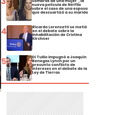
3
Sombras de una mujer", la
nueva película de Netflix
sobre el caso de una esposa
que descuartizó a su marido
Ricardo Lorenzetti se metió
4
en el debate sobre la
inhabilitación de Cristina
Kirchner
Di Tullio impugnó a Joaquín
5
Benegas Lynch por un
presunto conflicto de
intereses en el debate de la
Ley de Tierras