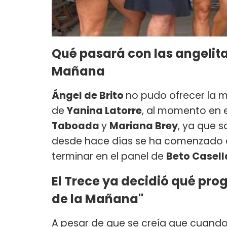
Qué pasará con las angelitas
Mañana
Ángel de Brito
no pudo ofrecer la m
de
Yanina Latorre
, al momento en e
Taboada
y
Mariana Brey
, ya que s
desde hace días se ha comenzado a
terminar en el panel de
Beto Casell
El Trece ya decidió qué pr
de la Mañana"
A pesar de que se creía que cuand