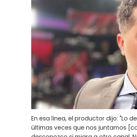
En esa línea, el productor dijo: "Lo 
últimas veces que nos juntamos [con
desconozco si migra a otro canal. No