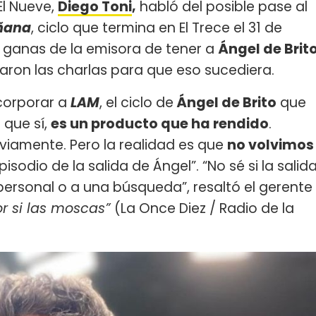
El Nueve,
Diego Toni
,
habló del posible pase al
añana
, ciclo que termina en El Trece el 31 de
s ganas de la emisora de tener a
Ángel de Brit
aron las charlas para que eso sucediera.
ncorporar a
LAM
, el ciclo de
Ángel de Brito
que
 que sí,
es un producto que ha rendido
.
bviamente. Pero la realidad es que
no volvimos
isodio de la salida de Ángel”. “No sé si la salid
ersonal o a una búsqueda”, resaltó el gerente
or si las moscas”
(La Once Diez / Radio de la