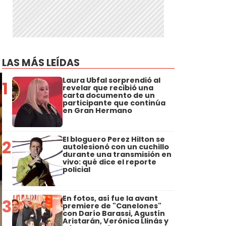
r
LAS MÁS LEÍDAS
Laura Ubfal sorprendió al
1
revelar que recibió una
carta documento de un
participante que continúa
en Gran Hermano
El bloguero Perez Hilton se
2
autolesionó con un cuchillo
durante una transmisión en
vivo: qué dice el reporte
policial
En fotos, así fue la avant
3
premiere de "Canelones"
con Darío Barassi, Agustín
Aristarán, Verónica Llinás y