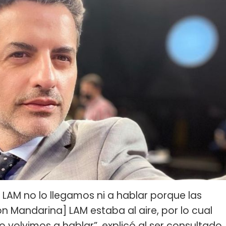
de LAM no lo llegamos ni a hablar porque las
 Mandarina] LAM estaba al aire, por lo cual
 volvimos a hablar”, explicó al ser consultado