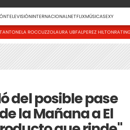
ÓN
TELEVISIÓN
INTERNACIONAL
NETFLIX
MÚSICA
SEXY
T
ANTONELA ROCCUZZO
LAURA UBFAL
PEREZ HILTON
RATIN
ó del posible pase
de la Mañana a El
producto que rinde"