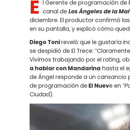
E
l Gerente de programación de 
canal de
Los Ángeles de la M
diciembre. El productor confirmó la
en su pantalla, y explicó cómo qued
Diego Toni
reveló que le gustaría i
se despidió de El Trece: “Claramente
Vivimos trabajando por el rating, o
a hablar con Mandarina
hasta el ep
de Ángel responde a un cansancio p
de programación de
El Nuev
e en
“P
Ciudad).