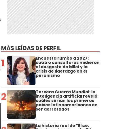
o
MÁS LEÍDAS DE PERFIL
Encuesta rumbo a 2027:
1
cuatro consultoras midieron
a
el desgaste de Milei y la
crisis de liderazgo en el
peronismo
Tercera Guerra Mundial: la
2
inteligencia artificial reveló
cuáles serían los primeros
países latinoamericanos en
ser derrotados
La historia real de "Elize: