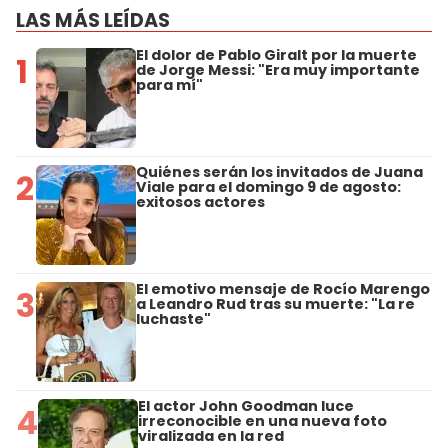
LAS MÁS LEÍDAS
El dolor de Pablo Giralt por la muerte
1
de Jorge Messi: "Era muy importante
para mí"
Quiénes serán los invitados de Juana
2
Viale para el domingo 9 de agosto:
exitosos actores
El emotivo mensaje de Rocío Marengo
3
a Leandro Rud tras su muerte: "La re
luchaste"
El actor John Goodman luce
4
irreconocible en una nueva foto
viralizada en la red