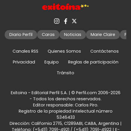
Diario Perfil
Caras
Noticias
Marie Claire
Fo
Canales RSS
Quienes Somos
Contáctenos
Privacidad
Equipo
Reglas de participación
Tránsito
Exitoina - Editorial Perfil S.A.
| © Perfil.com 2006-2026
- Todos los derechos reservados.
Editor responsable: Carlos Piro.
Registro de la propiedad intelectual número
5346433
Dirección:
California 2715
,
C1289ABI
,
CABA, Argentina
|
Teléfono:
(+5411) 7091-4921
/
(+5411) 7091-4922
| E-