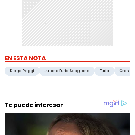
EN ESTA NOTA
Diego Poggi
Juliana Furia Scaglione
Furia
Gran H