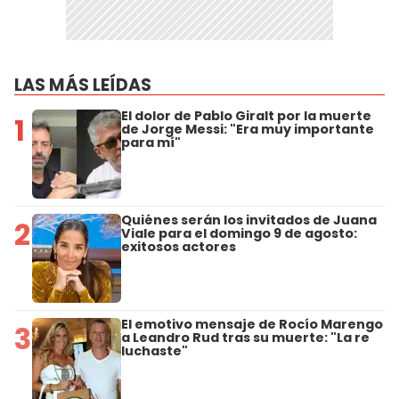
LAS MÁS LEÍDAS
El dolor de Pablo Giralt por la muerte
1
de Jorge Messi: "Era muy importante
para mí"
Quiénes serán los invitados de Juana
2
Viale para el domingo 9 de agosto:
exitosos actores
El emotivo mensaje de Rocío Marengo
3
a Leandro Rud tras su muerte: "La re
luchaste"