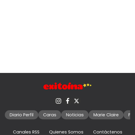
Diario Perfil
Caras
Noticias
Marie Claire
Fo
Canales RSS
Quienes Somos
Contáctenos