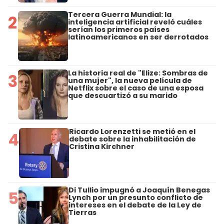
Tercera Guerra Mundial: la
2
inteligencia artificial reveló cuáles
serían los primeros países
latinoamericanos en ser derrotados
La historia real de "Elize: Sombras de
3
una mujer", la nueva película de
Netflix sobre el caso de una esposa
que descuartizó a su marido
Ricardo Lorenzetti se metió en el
4
debate sobre la inhabilitación de
Cristina Kirchner
Di Tullio impugnó a Joaquín Benegas
5
Lynch por un presunto conflicto de
intereses en el debate de la Ley de
Tierras