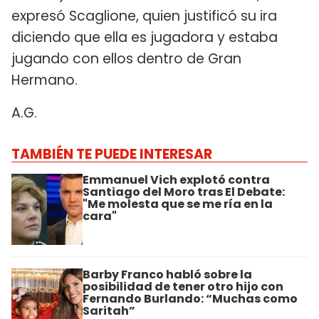
expresó Scaglione, quien justificó su ira
diciendo que ella es jugadora y estaba
jugando con ellos dentro de Gran
Hermano.
A.G.
TAMBIÉN TE PUEDE INTERESAR
Emmanuel Vich explotó contra
Santiago del Moro tras El Debate:
"Me molesta que se me ría en la
cara"
Barby Franco habló sobre la
posibilidad de tener otro hijo con
Fernando Burlando: “Muchas como
Saritah”