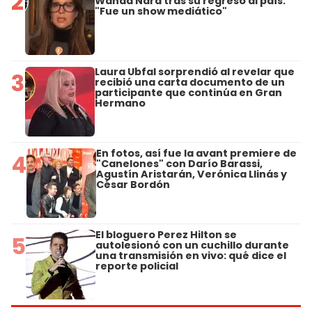
2
Wanda Nara tras su regreso al país:
"Fue un show mediático"
Laura Ubfal sorprendió al revelar que
3
recibió una carta documento de un
participante que continúa en Gran
Hermano
En fotos, así fue la avant premiere de
4
"Canelones" con Darío Barassi,
Agustín Aristarán, Verónica Llinás y
César Bordón
El bloguero Perez Hilton se
5
autolesionó con un cuchillo durante
una transmisión en vivo: qué dice el
reporte policial