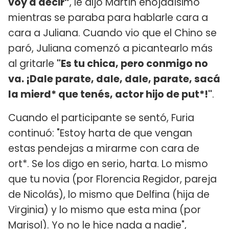
voy a decir”
, le dijo Martín enojadísimo
mientras se paraba para hablarle cara a
cara a Juliana. Cuando vio que el Chino se
paró, Juliana comenzó a picantearlo más
al gritarle
"Es tu chica, pero conmigo no
va. ¡Dale parate, dale, dale, parate, sacá
la mierd* que tenés, actor hijo de put*!"
.
Cuando el participante se sentó, Furia
continuó: "Estoy harta de que vengan
estas pendejas a mirarme con cara de
ort*. Se los digo en serio, harta. Lo mismo
que tu novia (por Florencia Regidor, pareja
de Nicolás), lo mismo que Delfina (hija de
Virginia) y lo mismo que esta mina (por
Marisol). Yo no le hice nada a nadie",