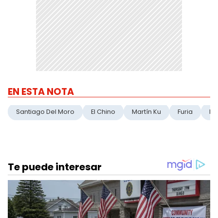
EN ESTA NOTA
Santiago Del Moro
El Chino
Martín Ku
Furia
Ma