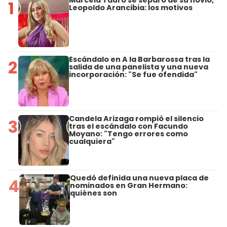
Marcela Tauro se separó de su novio,
1
Leopoldo Arancibia: los motivos
Escándalo en A la Barbarossa tras la
2
salida de una panelista y una nueva
incorporación: "Se fue ofendida"
Candela Arizaga rompió el silencio
3
tras el escándalo con Facundo
Moyano: "Tengo errores como
cualquiera"
Quedó definida una nueva placa de
4
nominados en Gran Hermano:
quiénes son