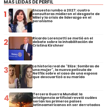
MÁS LEÍDAS DE PERFIL
Encuesta rumbo a 2027: cuatro
1
consultoras midieron el desgaste de
Milei y la crisis de liderazgo en el
peronismo
Ricardo Lorenzetti se metió en el
2
debate sobre la inhabilitación de
Cristina Kirchner
La historia real de "Elize: Sombras de
3
una mujer", la nueva película de
Netflix sobre el caso de una esposa
que descuartizó a su marido
Tercera Guerra Mundial: la
4
inteligencia artificial reveló cuáles
serían los primeros países
latinoamericanos en ser derrotados