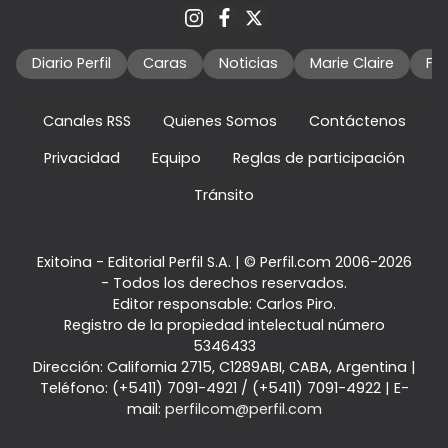
Diario Perfil
Caras
Noticias
Marie Claire
Fo
Canales RSS
Quienes Somos
Contáctenos
Privacidad
Equipo
Reglas de participación
Tránsito
Exitoina - Editorial Perfil S.A.
| © Perfil.com 2006-2026
- Todos los derechos reservados.
Editor responsable: Carlos Piro.
Registro de la propiedad intelectual número
5346433
Dirección:
California 2715
,
C1289ABI
,
CABA, Argentina
|
Teléfono:
(+5411) 7091-4921
/
(+5411) 7091-4922
| E-
mail:
perfilcom@perfil.com