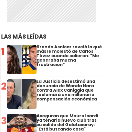
LAS MÁS LEÍDAS
Brenda Asnicar reveló lo qué
1
más le molestó de Carlos
Tévez cuando salieron: "Me
generaba mucha
frustración"
La Justicia desestimó una
2
denuncia de Wanda Nara
contra Alex Caniggia que
reclamará una millonaria
compensación económica
Aseguran que Mauro Icardi
3
ya tendría nuevo club tras
su salida del Galatasaray:
"Está buscando casa"