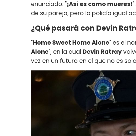
enunciado: "
¡Así es como mueres!
"
de su pareja, pero la policía igual a
¿Qué pasará con Devin Ratra
"
Home Sweet Home Alone
" es el n
Alone
", en la cual
Devin Ratray
volve
vez en un futuro en el que no es sol