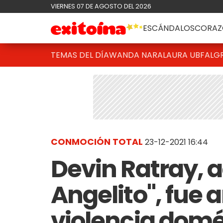
VIERNES 07 DE AGOSTO DEL 2026
ESCÁNDALOS
CORAZ
TEMAS DEL DÍA
WANDA NARA
LAURA UBFAL
G
CONMOCIÓN TOTAL
23-12-2021 16:44
Devin Ratray, a
Angelito", fue 
violencia domé