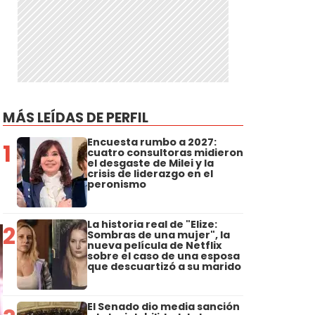
MÁS LEÍDAS DE PERFIL
Encuesta rumbo a 2027:
1
cuatro consultoras midieron
el desgaste de Milei y la
crisis de liderazgo en el
peronismo
La historia real de "Elize:
2
Sombras de una mujer", la
nueva película de Netflix
sobre el caso de una esposa
que descuartizó a su marido
El Senado dio media sanción