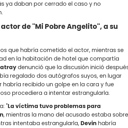
ás ya daban por cerrado el caso y no
n.
 actor de "Mi Pobre Angelito", a su
chos que habría cometido el actor, mientras se
d en la habitación de hotel que compartía
Ratray
denunció que la discusión inició despué
abía regalado dos autógrafos suyos, en lugar
 habría recibido un golpe en la cara y fue
so procediera a intentar estrangularla.
: "
La víctima tuvo problemas para
an
, mientras la mano del acusado estaba sobr
ntras intentaba estrangularla,
Devin
habría