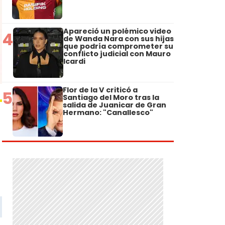
Apareció un polémico video
4
de Wanda Nara con sus hijas
que podría comprometer su
conflicto judicial con Mauro
Icardi
Flor de la V criticó a
5
Santiago del Moro tras la
salida de Juanicar de Gran
Hermano: "Canallesco"