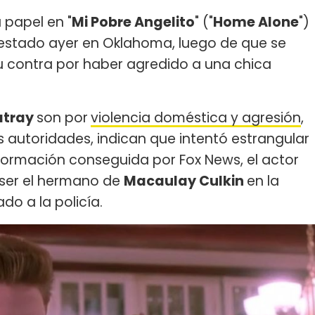
 papel en "
Mi Pobre Angelito
" ("
Home Alone
")
restado ayer en Oklahoma, luego de que se
su contra por haber agredido a una chica
atray
son por
violencia doméstica y agresión
,
 autoridades, indican que intentó estrangular
formación conseguida por Fox News, el actor
 ser el hermano de
Macaulay Culkin
en la
do a la policía.