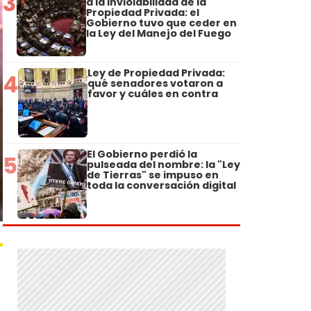
3
a la Inviolabilidad de la
Propiedad Privada: el
Gobierno tuvo que ceder en
la Ley del Manejo del Fuego
Ley de Propiedad Privada:
4
qué senadores votaron a
favor y cuáles en contra
El Gobierno perdió la
5
pulseada del nombre: la "Ley
de Tierras" se impuso en
toda la conversación digital