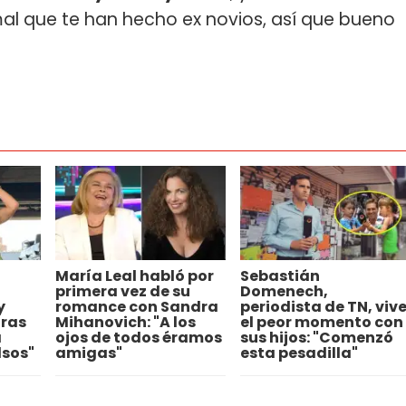
mal que te han hecho ex novios, así que bueno
María Leal habló por
Sebastián
primera vez de su
Domenech,
y
romance con Sandra
periodista de TN, viv
tras
Mihanovich: "A los
el peor momento con
a
ojos de todos éramos
sus hijos: "Comenzó
lsos"
amigas"
esta pesadilla"