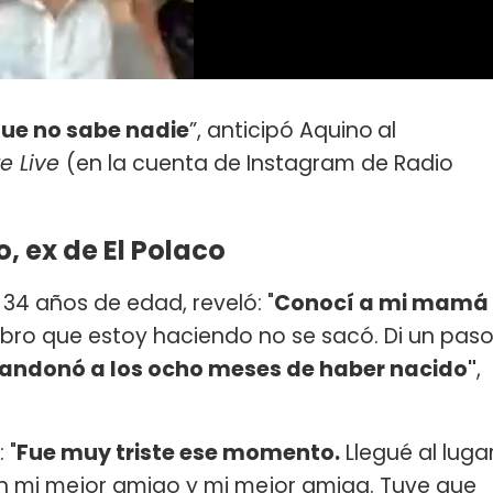
que no sabe nadie
”, anticipó Aquino
al
re Live
(en la cuenta de Instagram de Radio
, ex de El Polaco
e 34 años de edad, reveló: "
Conocí a mi mamá
 libro que estoy haciendo no se sacó. Di un pas
ndonó a los ocho meses de haber nacido"
,
 "
Fue muy triste ese momento.
Llegué al luga
on mi mejor amigo y mi mejor amiga. Tuve que