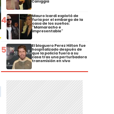
Caniggia
Mauro Icardi explotó de
4
furia por el embargo de la
casa de los sueños:
"Mamaracho e
impresentable"
El bloguero Perez Hilton fue
5
hospitalizado después de
que la policía fuera a su
casa tras una perturbadora
transmisión en vivo