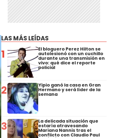
LAS MÁS LEÍDAS
El bloguero Perez Hilton se
1
autolesionó con un cuchillo
durante una transmisión en
vivo: qué dice el reporte
policial
Yipio ganó la casa en Gran
2
Hermano y será líder de la
semana
La delicada situación que
3
estaría atravesando
Mariana Nannis tras el
conflicto con Claudio Paul