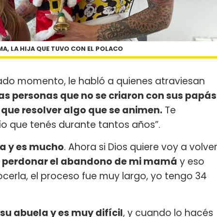
MA, LA HIJA QUE TUVO CON EL POLACO
rado momento, le habló a quienes atraviesan
as personas que no se criaron con sus papás
n que resolver algo que se animen.
Te
cío que tenés durante tantos años”.
da y es mucho
. Ahora si Dios quiere voy a volve
 perdonar el abandono de mi mamá
y eso
ocerla, el proceso fue muy largo, yo tengo 34
u abuela y es muy difícil
, y cuando lo hacés