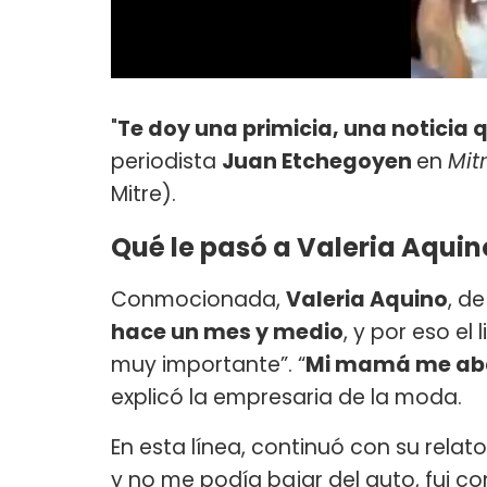
"
Te doy una primicia, una noticia 
periodista
Juan Etchegoyen
en
Mit
Mitre).
Qué le pasó a Valeria Aquino
Conmocionada,
Valeria Aquino
, d
hace un mes y medio
, y por eso el
muy importante”. “
Mi mamá me aba
explicó la empresaria de la moda.
En esta línea, continuó con su relato:
y no me podía bajar del auto, fui c