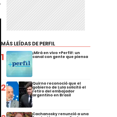
,
MÁS LEÍDAS DE PERFIL
¡Mirá en vivo +Perfil!: un
1
canal con gente que piensa
Quirno reconoció que el
2
gobierno de Lula solicitó el
retiro del embajador
argentino en Brasil
Cachanosky renunció a una