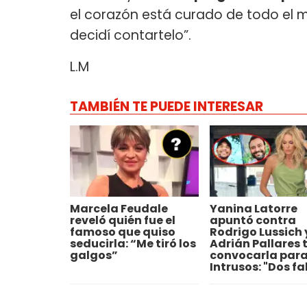
el corazón está curado de todo el 
decidí contartelo”.
L.M
TAMBIÉN TE PUEDE INTERESAR
Marcela Feudale
Yanina Latorre
reveló quién fue el
apuntó contra
famoso que quiso
Rodrigo Lussich 
seducirla: “Me tiró los
Adrián Pallares 
galgos”
convocarla par
Intrusos: "Dos fa