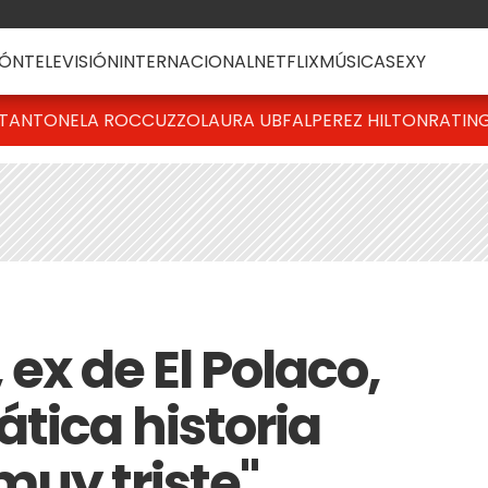
ÓN
TELEVISIÓN
INTERNACIONAL
NETFLIX
MÚSICA
SEXY
T
ANTONELA ROCCUZZO
LAURA UBFAL
PEREZ HILTON
RATIN
 ex de El Polaco,
tica historia
muy triste"