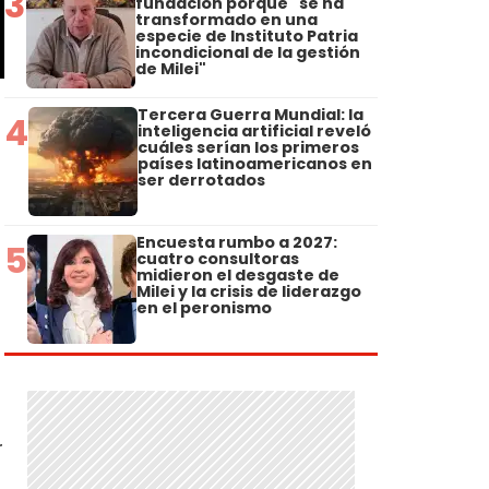
3
fundación porque "se ha
transformado en una
especie de Instituto Patria
incondicional de la gestión
de Milei"
Tercera Guerra Mundial: la
4
inteligencia artificial reveló
cuáles serían los primeros
países latinoamericanos en
ser derrotados
Encuesta rumbo a 2027:
5
cuatro consultoras
midieron el desgaste de
Milei y la crisis de liderazgo
en el peronismo
o
r