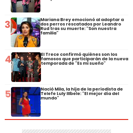
Mariana Brey emocionó al adoptar a
3
dos perros rescatados por Leandro
Rud tras su muerte: "Son nuestra
familia"
El Trece confirmó quiénes son los
4
famosos que participarán de la nueva
temporada de "Es mi sueño"
Nació Mila, la hija de la periodista de
5
Telefe Luly Illbele: "El mejor día del
mundo"