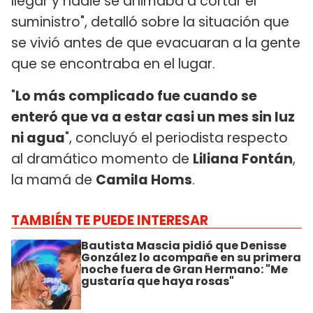
llegar y nadie se animaba a cortar el
suministro", detalló sobre la situación que
se vivió antes de que evacuaran a la gente
que se encontraba en el lugar.
"
Lo más complicado fue cuando se
enteró que va a estar casi un mes sin luz
ni agua
", concluyó el periodista respecto
al dramático momento de
Liliana Fontán
,
la mamá de
Camila Homs
.
TAMBIÉN TE PUEDE INTERESAR
Bautista Mascia pidió que Denisse
González lo acompañe en su primera
noche fuera de Gran Hermano: "Me
gustaría que haya rosas"