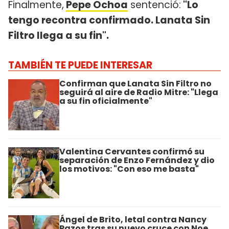
Finalmente,
Pepe Ochoa
sentenció:
"Lo
tengo recontra confirmado. Lanata Sin
Filtro llega a su fin".
TAMBIÉN TE PUEDE INTERESAR
Confirman que Lanata Sin Filtro no
seguirá al aire de Radio Mitre: "Llega
a su fin oficialmente"
Valentina Cervantes confirmó su
separación de Enzo Fernández y dio
los motivos: "Con eso me basta"
Ángel de Brito, letal contra Nancy
Pazos tras su nuevo cruce con Noe