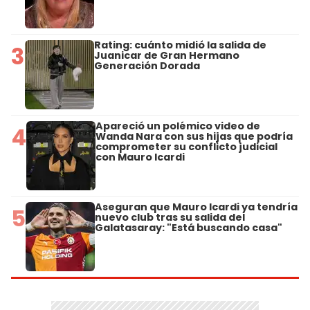
Rating: cuánto midió la salida de
3
Juanicar de Gran Hermano
Generación Dorada
Apareció un polémico video de
4
Wanda Nara con sus hijas que podría
comprometer su conflicto judicial
con Mauro Icardi
Aseguran que Mauro Icardi ya tendría
5
nuevo club tras su salida del
Galatasaray: "Está buscando casa"