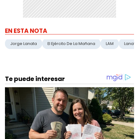
EN ESTA NOTA
Jorge Lanata
El Ejército De La Mañana
LAM
Lanata S