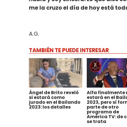
me la cruzo el día de hoy está tod
A.G.
TAMBIÉN TE PUEDE INTERESAR
Ángel de Brito reveló
Alfa finalmente 
si estará como
estará en el Bai
jurado en el Bailando
2023, pero sí fo
2023: los detalles
parte de otro
programa de
América TV: de c
se trata