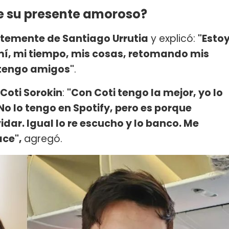
re su presente amoroso?
entemente de Santiago Urrutia
y explicó:
"Esto
 mí, mi tiempo, mis cosas, retomando mis
 tengo amigos"
.
Coti Sorokin
:
"Con Coti tengo la mejor, yo lo
No lo tengo en Spotify, pero es porque
dar. Igual lo re escucho y lo banco. Me
ace",
agregó.