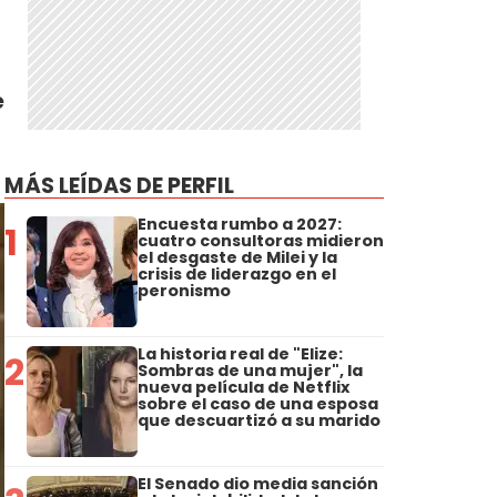
e
MÁS LEÍDAS DE PERFIL
Encuesta rumbo a 2027:
1
cuatro consultoras midieron
el desgaste de Milei y la
crisis de liderazgo en el
peronismo
La historia real de "Elize:
2
Sombras de una mujer", la
nueva película de Netflix
sobre el caso de una esposa
que descuartizó a su marido
El Senado dio media sanción