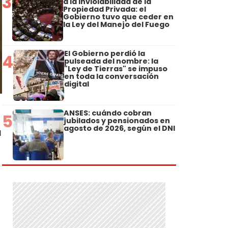
3
a la Inviolabilidad de la
Propiedad Privada: el
Gobierno tuvo que ceder en
la Ley del Manejo del Fuego
El Gobierno perdió la
4
pulseada del nombre: la
"Ley de Tierras" se impuso
en toda la conversación
digital
ANSES: cuándo cobran
5
jubilados y pensionados en
agosto de 2026, según el DNI
a