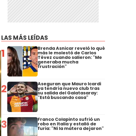
LAS MÁS LEÍDAS
Brenda Asnicar reveló lo qué
1
más le molestó de Carlos
Tévez cuando salieron: "Me
generaba mucha
frustración"
Aseguran que Mauro Icardi
2
ya tendría nuevo club tras
su salida del Galatasaray:
"Está buscando casa"
Franco Colapinto sufrió un
3
robo en Italia y estalló de
furia: "Ni la matera dejaron"