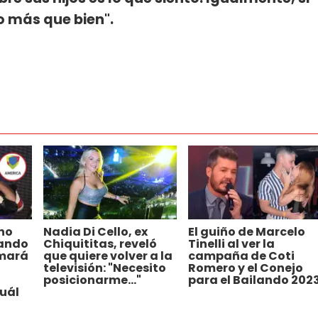
o más que bien".
no
Nadia Di Cello, ex
El guiño de Marcelo
lando
Chiquititas, reveló
Tinelli al ver la
rmará
que quiere volver a la
campaña de Coti
televisión: "Necesito
Romero y el Conejo
posicionarme..."
para el Bailando 202
uál