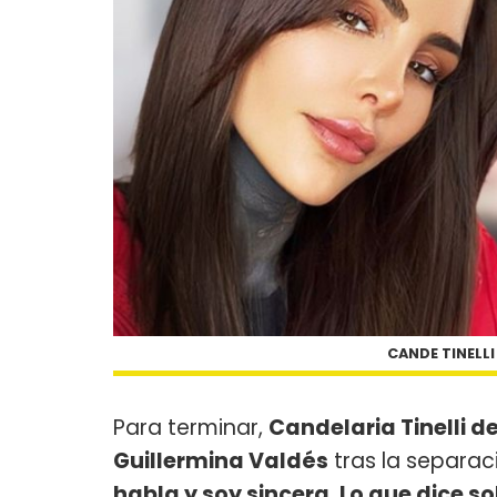
CANDE TINELLI
Para terminar,
Candelaria Tinelli d
Guillermina Valdés
tras la separa
habla y soy sincera. Lo que dice so