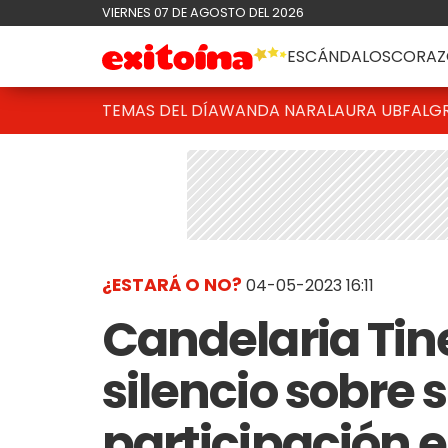
VIERNES 07 DE AGOSTO DEL 2026
ESCÁNDALOS
CORAZ
TEMAS DEL DÍA
WANDA NARA
LAURA UBFAL
G
¿ESTARÁ O NO?
04-05-2023 16:11
Candelaria Tine
silencio sobre 
participación e