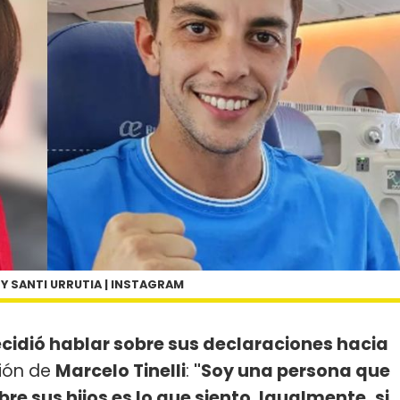
 Y SANTI URRUTIA | INSTAGRAM
ecidió hablar sobre sus declaraciones hacia
ción de
Marcelo Tinelli
:
"Soy una persona que
bre sus hijos es lo que siento. Igualmente, si