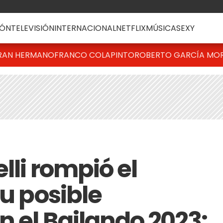
ÓN
TELEVISIÓN
INTERNACIONAL
NETFLIX
MÚSICA
SEXY
RAN HERMANO
FRANCO COLAPINTO
ROBERTO GARCÍA MO
lli rompió el
su posible
n el Bailando 2023: