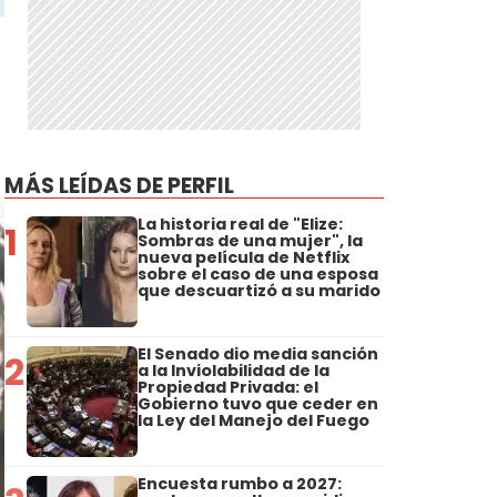
MÁS LEÍDAS DE PERFIL
La historia real de "Elize:
1
Sombras de una mujer", la
nueva película de Netflix
sobre el caso de una esposa
que descuartizó a su marido
El Senado dio media sanción
2
a la Inviolabilidad de la
Propiedad Privada: el
Gobierno tuvo que ceder en
la Ley del Manejo del Fuego
Encuesta rumbo a 2027: