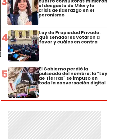
3
cuatro consultoras midieron
el desgaste de Milei y la
crisis de liderazgo en el
peronismo
Ley de Propiedad Privada:
4
qué senadores votaron a
favor y cuáles en contra
El Gobierno perdió la
5
pulseada del nombre: la "Ley
de Tierras" se impuso en
toda la conversación digital
.