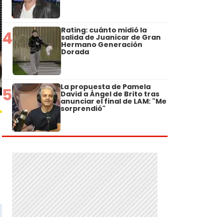
Rating: cuánto midió la
4
salida de Juanicar de Gran
Hermano Generación
Dorada
La propuesta de Pamela
5
David a Ángel de Brito tras
anunciar el final de LAM: "Me
sorprendió"