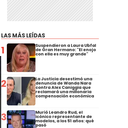
LAS MÁS LEÍDAS
Suspendieron a Laura Ubfal
1
de Gran Hermano: "El enojo
con ella es muy grande"
La Justicia desestimó una
2
denuncia de Wanda Nara
contra Alex Caniggia que
reclamará una millonaria
compensación económica
Murió Leandro Rud, el
3
icónico representante de
modelos, a los 51 años: qué
pasó