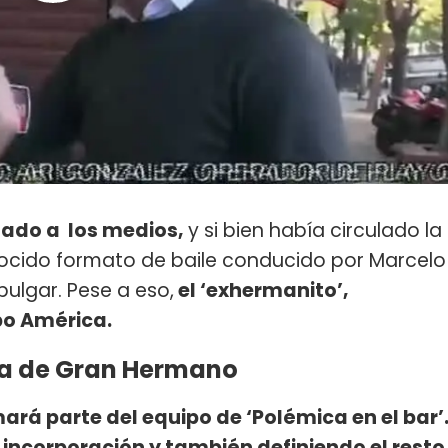
ulado a los medios,
y si bien había circulado la
nocido formato de baile conducido por Marcelo
 pulgar. Pese a eso,
el ‘exhermanito’,
upo América.
fa de Gran Hermano
mará parte del equipo de ‘Polémica en el bar’
 incorporación y también definiendo el resto