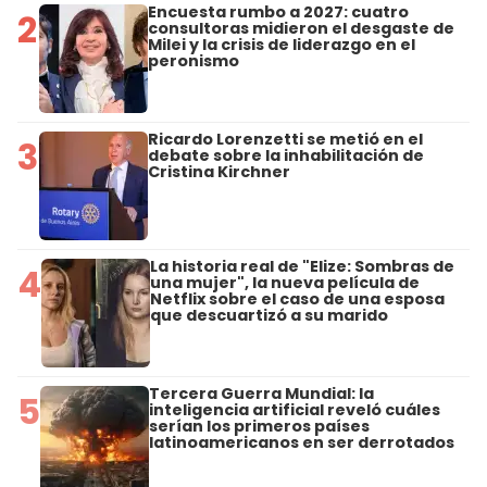
Encuesta rumbo a 2027: cuatro
2
consultoras midieron el desgaste de
Milei y la crisis de liderazgo en el
peronismo
Ricardo Lorenzetti se metió en el
3
debate sobre la inhabilitación de
Cristina Kirchner
La historia real de "Elize: Sombras de
4
una mujer", la nueva película de
Netflix sobre el caso de una esposa
que descuartizó a su marido
Tercera Guerra Mundial: la
5
inteligencia artificial reveló cuáles
serían los primeros países
latinoamericanos en ser derrotados