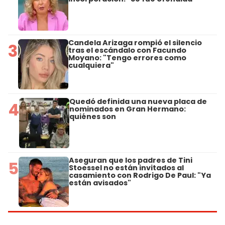
Candela Arizaga rompió el silencio
3
tras el escándalo con Facundo
Moyano: "Tengo errores como
cualquiera"
Quedó definida una nueva placa de
4
nominados en Gran Hermano:
quiénes son
Aseguran que los padres de Tini
5
Stoessel no están invitados al
casamiento con Rodrigo De Paul: "Ya
están avisados"