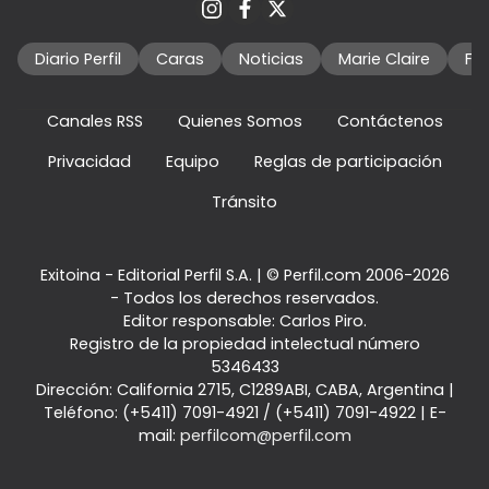
Diario Perfil
Caras
Noticias
Marie Claire
Fo
Canales RSS
Quienes Somos
Contáctenos
Privacidad
Equipo
Reglas de participación
Tránsito
Exitoina - Editorial Perfil S.A.
| © Perfil.com 2006-2026
- Todos los derechos reservados.
Editor responsable: Carlos Piro.
Registro de la propiedad intelectual número
5346433
Dirección:
California 2715
,
C1289ABI
,
CABA, Argentina
|
Teléfono:
(+5411) 7091-4921
/
(+5411) 7091-4922
| E-
mail:
perfilcom@perfil.com