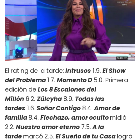
El rating de la tarde:
Intrusos
1.9.
El Show
del Problema
1.7.
Momento D
5.0. Primera
edición de
Los 8 Escalones del
Millón
6.2.
Züleyha
8.9.
Todas las
tardes
1.6.
Soñar Contigo
8.4.
Amor de
familia
8.4.
Flechazo, amor oculto
midió
2.2.
Nuestro amor eterno
7.5.
A la
tarde
marcó
2.5.
El Sueño de tu Casa
logró