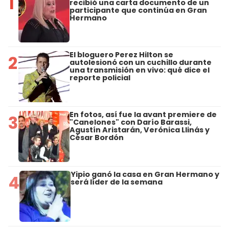
1
recibió una carta documento de un
participante que continúa en Gran
Hermano
El bloguero Perez Hilton se
2
autolesionó con un cuchillo durante
una transmisión en vivo: qué dice el
reporte policial
En fotos, así fue la avant premiere de
3
"Canelones" con Darío Barassi,
Agustín Aristarán, Verónica Llinás y
César Bordón
Yipio ganó la casa en Gran Hermano y
4
será líder de la semana