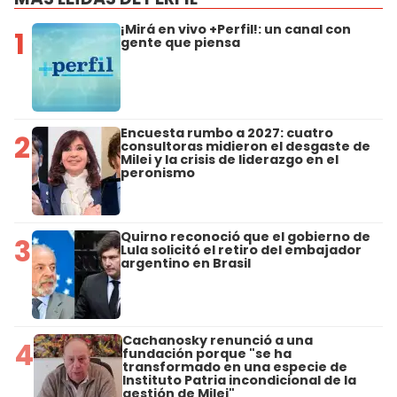
¡Mirá en vivo +Perfil!: un canal con
1
gente que piensa
Encuesta rumbo a 2027: cuatro
2
consultoras midieron el desgaste de
Milei y la crisis de liderazgo en el
peronismo
Quirno reconoció que el gobierno de
3
Lula solicitó el retiro del embajador
argentino en Brasil
Cachanosky renunció a una
4
fundación porque "se ha
transformado en una especie de
Instituto Patria incondicional de la
gestión de Milei"