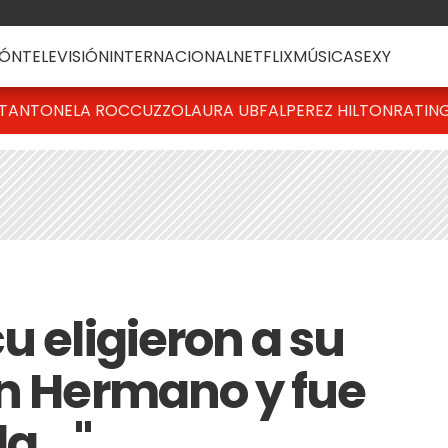
ÓN
TELEVISIÓN
INTERNACIONAL
NETFLIX
MÚSICA
SEXY
T
ANTONELA ROCCUZZO
LAURA UBFAL
PEREZ HILTON
RATIN
u eligieron a su
an Hermano y fue
a..."