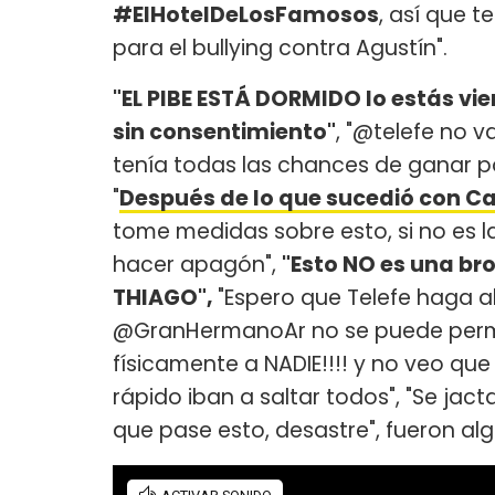
#ElHotelDeLosFamosos
, así que 
para el bullying contra Agustín".
"EL PIBE ESTÁ DORMIDO lo estás vi
sin consentimiento"
, "@telefe no v
tenía todas las chances de ganar por
"
Después de lo que sucedió con Ca
tome medidas sobre esto, si no es l
hacer apagón",
"Esto NO es una br
THIAGO",
"Espero que Telefe haga a
@GranHermanoAr no se puede permit
físicamente a NADIE!!!! y no veo que
rápido iban a saltar todos", "Se jac
que pase esto, desastre", fueron al