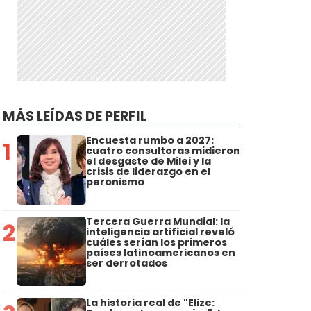
MÁS LEÍDAS DE PERFIL
Encuesta rumbo a 2027:
1
cuatro consultoras midieron
el desgaste de Milei y la
crisis de liderazgo en el
peronismo
Tercera Guerra Mundial: la
2
inteligencia artificial reveló
cuáles serían los primeros
países latinoamericanos en
ser derrotados
La historia real de "Elize: