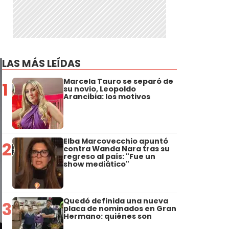
LAS MÁS LEÍDAS
Marcela Tauro se separó de
1
su novio, Leopoldo
Arancibia: los motivos
Elba Marcovecchio apuntó
2
contra Wanda Nara tras su
regreso al país: "Fue un
show mediático"
Quedó definida una nueva
3
placa de nominados en Gran
Hermano: quiénes son