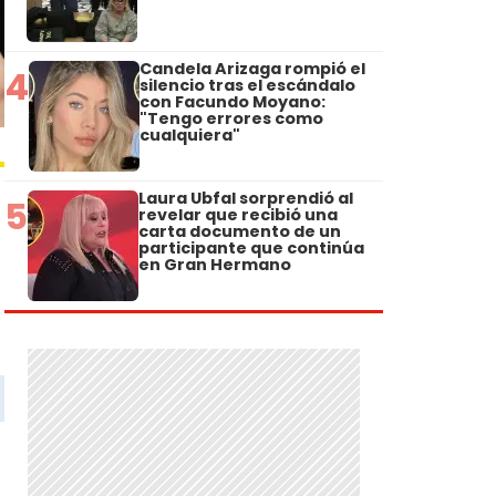
Candela Arizaga rompió el
4
silencio tras el escándalo
con Facundo Moyano:
"Tengo errores como
cualquiera"
Laura Ubfal sorprendió al
5
revelar que recibió una
carta documento de un
participante que continúa
en Gran Hermano