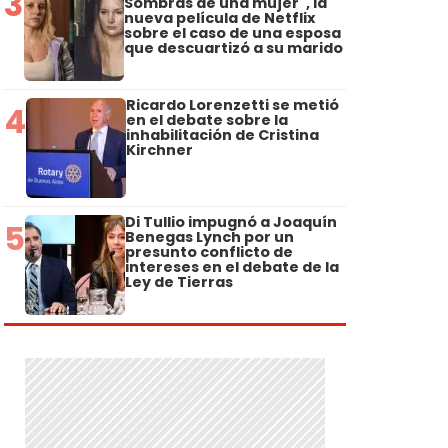
3
Sombras de una mujer", la
nueva película de Netflix
sobre el caso de una esposa
que descuartizó a su marido
Ricardo Lorenzetti se metió
4
en el debate sobre la
inhabilitación de Cristina
Kirchner
Di Tullio impugnó a Joaquín
5
Benegas Lynch por un
presunto conflicto de
intereses en el debate de la
Ley de Tierras