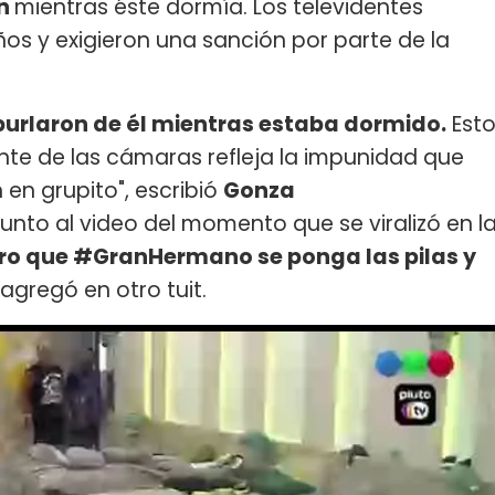
ín
mientras éste dormía. Los televidentes
ños y exigieron una sanción por parte de la
burlaron de él mientras estaba dormido.
Est
ente de las cámaras refleja la impunidad que
n grupito", escribió
Gonza
junto al video del momento que se viralizó en l
ro que #GranHermano se ponga las pilas y
 agregó en otro tuit.