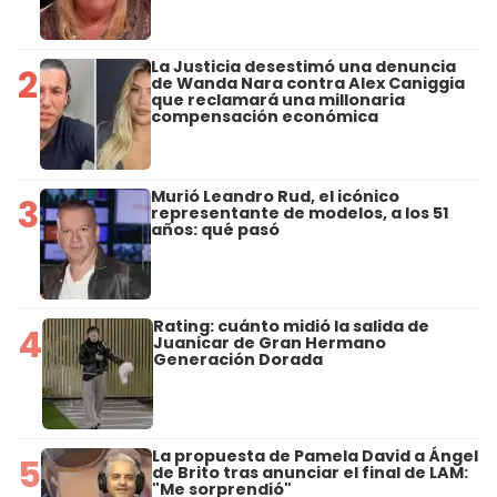
La Justicia desestimó una denuncia
2
de Wanda Nara contra Alex Caniggia
que reclamará una millonaria
compensación económica
Murió Leandro Rud, el icónico
3
representante de modelos, a los 51
años: qué pasó
Rating: cuánto midió la salida de
4
Juanicar de Gran Hermano
Generación Dorada
La propuesta de Pamela David a Ángel
5
de Brito tras anunciar el final de LAM:
"Me sorprendió"