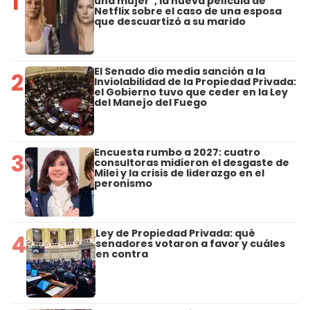
1
una mujer", la nueva película de
Netflix sobre el caso de una esposa
que descuartizó a su marido
El Senado dio media sanción a la
2
Inviolabilidad de la Propiedad Privada:
el Gobierno tuvo que ceder en la Ley
del Manejo del Fuego
Encuesta rumbo a 2027: cuatro
3
consultoras midieron el desgaste de
Milei y la crisis de liderazgo en el
peronismo
Ley de Propiedad Privada: qué
4
senadores votaron a favor y cuáles
en contra