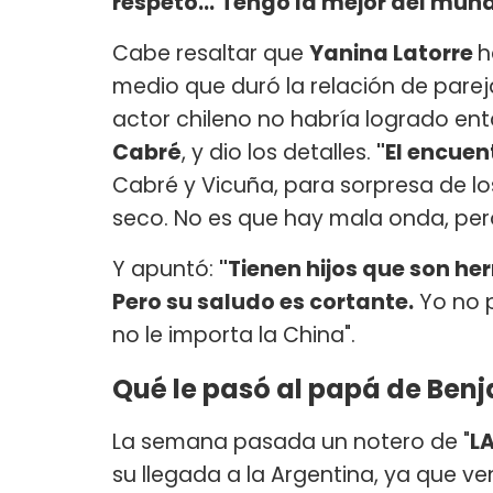
respeto…
Tengo la mejor del mun
Cabe resaltar que
Yanina Latorre
h
medio que duró la relación de pare
actor chileno no habría logrado en
Cabré
, y dio los detalles.
"El encuen
Cabré y Vicuña, para sorpresa de lo
seco. No es que hay mala onda, pero 
Y apuntó:
"Tienen hijos que son he
Pero su saludo es cortante.
Yo no 
no le importa la China".
Qué le pasó al papá de Ben
La semana pasada un notero de "
L
su llegada a la Argentina, ya que v