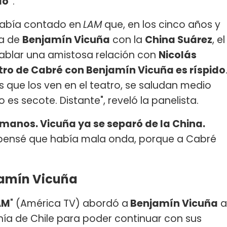
do"
.
abía contado en
LAM
que, en los cinco años y
ja de
Benjamín Vicuña
con la
China Suárez
, el
tablar una amistosa relación con
Nicolás
tro de Cabré con Benjamín Vicuña es ríspido
s que los ven en el teatro, se saludan medio
es secote. Distante", reveló la panelista.
rmanos. Vicuña ya se separó de la China.
pensé que había mala onda, porque a Cabré
jamín Vicuña
AM
" (América TV) abordó a
Benjamín Vicuña
a
enía de Chile para poder continuar con sus