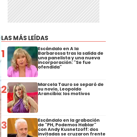
LAS MÁS LEÍDAS
Escándalo en A la
1
Barbarossa tras la salida de
una panelista y una nueva
incorporación: "Se fue
ofendida"
Marcela Tauro se separó de
2
su novio, Leopoldo
Arancibia: los motivos
Escándalo en la grabación
3
de "PH, Podemos Hablar"
con Andy Kusnetzoff: dos
invitadas se cruzaron frente