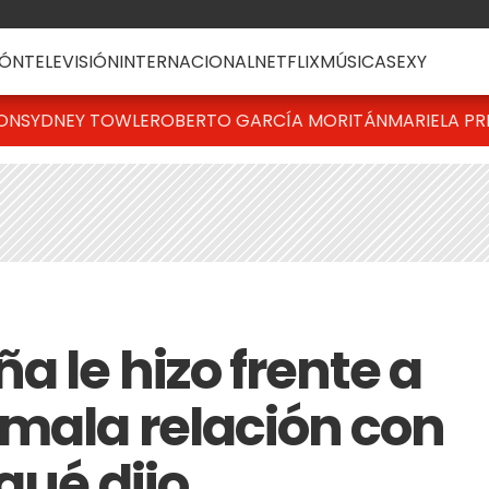
ÓN
TELEVISIÓN
INTERNACIONAL
NETFLIX
MÚSICA
SEXY
TON
SYDNEY TOWLE
ROBERTO GARCÍA MORITÁN
MARIELA PR
 le hizo frente a
 mala relación con
qué dijo