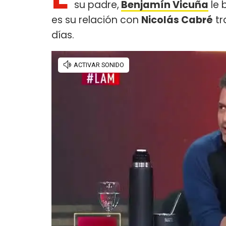
su padre,
Benjamín Vicuña
le 
es su relación con
Nicolás Cabré
tr
días.