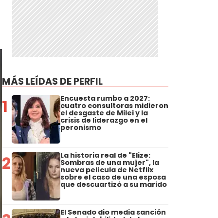
o
MÁS LEÍDAS DE PERFIL
Encuesta rumbo a 2027:
1
cuatro consultoras midieron
el desgaste de Milei y la
crisis de liderazgo en el
peronismo
La historia real de "Elize:
2
Sombras de una mujer", la
nueva película de Netflix
sobre el caso de una esposa
que descuartizó a su marido
El Senado dio media sanción