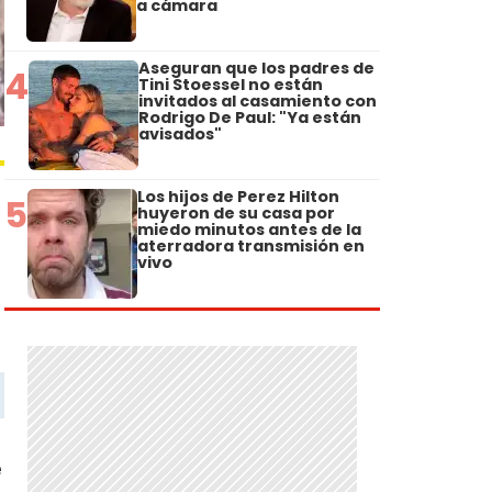
a cámara
Aseguran que los padres de
4
Tini Stoessel no están
invitados al casamiento con
Rodrigo De Paul: "Ya están
avisados"
Los hijos de Perez Hilton
5
huyeron de su casa por
miedo minutos antes de la
aterradora transmisión en
vivo
e