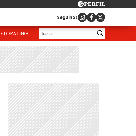
Seguinos
IETO
RATING