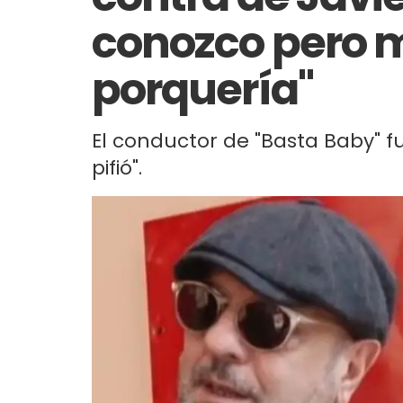
conozco pero 
porquería"
El conductor de "Basta Baby" fue
pifió".