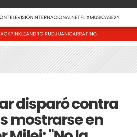
ÓN
TELEVISIÓN
INTERNACIONAL
NETFLIX
MÚSICA
SEXY
LACKPINK
LEANDRO RUD
JUANICAR
RATING
r disparó contra
ras mostrarse en
 Milei: "No la