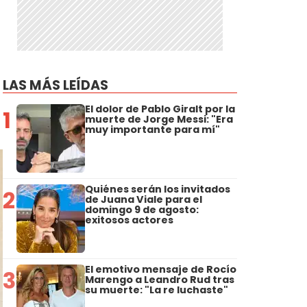
LAS MÁS LEÍDAS
El dolor de Pablo Giralt por la
1
muerte de Jorge Messi: "Era
muy importante para mí"
Quiénes serán los invitados
2
de Juana Viale para el
domingo 9 de agosto:
exitosos actores
El emotivo mensaje de Rocío
3
Marengo a Leandro Rud tras
su muerte: "La re luchaste"