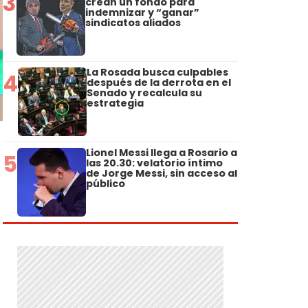
3
crean un fondo para
indemnizar y “ganar”
sindicatos aliados
La Rosada busca culpables
4
después de la derrota en el
Senado y recalcula su
estrategia
Lionel Messi llega a Rosario a
5
las 20.30: velatorio íntimo
de Jorge Messi, sin acceso al
público