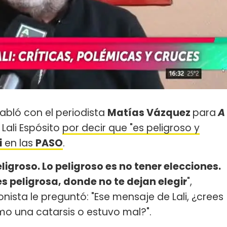
abló con el periodista
Matías Vázquez
para
A
Lali Espósito
por decir que "es peligroso y
i
en las
PASO
.
groso. Lo peligroso es no tener elecciones.
 es peligrosa, donde no te dejan elegir
",
cronista le preguntó: "Ese mensaje de Lali, ¿crees
omo una catarsis o estuvo mal?".