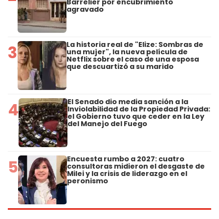
Barrelier por encubrimiento
agravado
La historia real de "Elize: Sombras de
3
una mujer", la nueva película de
Netflix sobre el caso de una esposa
que descuartizó a su marido
El Senado dio media sanción a la
4
Inviolabilidad de la Propiedad Privada:
el Gobierno tuvo que ceder en la Ley
del Manejo del Fuego
Encuesta rumbo a 2027: cuatro
5
consultoras midieron el desgaste de
Milei y la crisis de liderazgo en el
peronismo