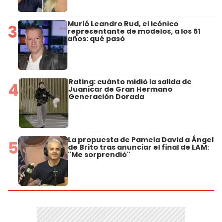
Murió Leandro Rud, el icónico
3
representante de modelos, a los 51
años: qué pasó
Rating: cuánto midió la salida de
4
Juanicar de Gran Hermano
Generación Dorada
La propuesta de Pamela David a Ángel
5
de Brito tras anunciar el final de LAM:
"Me sorprendió"