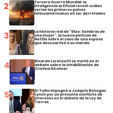
Tercera Guerra Mundial: la
2
inteligencia artificial reveló cuáles
serían los primeros países
latinoamericanos en ser derrotados
La historia real de "Elize: Sombras de
3
una mujer", la nueva película de
Netflix sobre el caso de una esposa
que descuartizó a su marido
Ricardo Lorenzetti se metió en el
4
debate sobre la inhabilitación de
Cristina Kirchner
Di Tullio impugnó a Joaquín Benegas
5
Lynch por un presunto conflicto de
intereses en el debate de la Ley de
Tierras