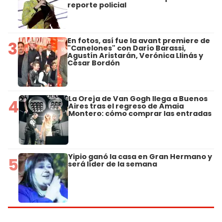
reporte policial
En fotos, así fue la avant premiere de
3
"Canelones" con Darío Barassi,
Agustín Aristarán, Verónica Llinás y
César Bordón
La Oreja de Van Gogh llega a Buenos
4
Aires tras el regreso de Amaia
Montero: cómo comprar las entradas
Yipio ganó la casa en Gran Hermano y
5
será líder de la semana