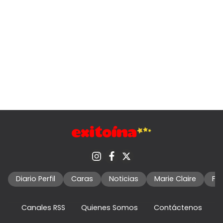
Diario Perfil
Caras
Noticias
Marie Claire
Fo
Canales RSS
Quienes Somos
Contáctenos