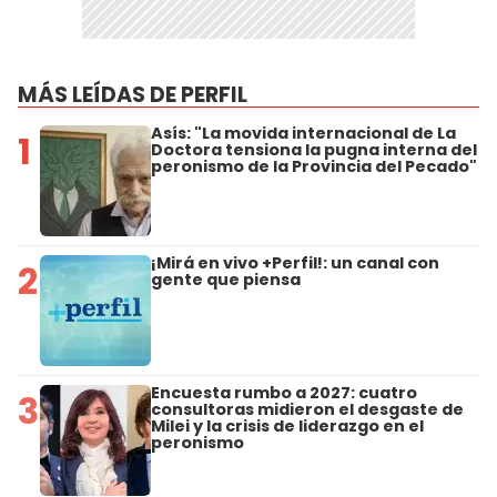
MÁS LEÍDAS DE PERFIL
Asís: "La movida internacional de La
1
Doctora tensiona la pugna interna del
peronismo de la Provincia del Pecado"
¡Mirá en vivo +Perfil!: un canal con
2
gente que piensa
Encuesta rumbo a 2027: cuatro
3
consultoras midieron el desgaste de
Milei y la crisis de liderazgo en el
peronismo