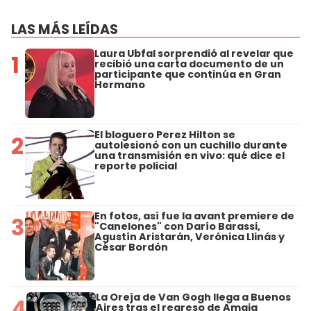
LAS MÁS LEÍDAS
Laura Ubfal sorprendió al revelar que
1
recibió una carta documento de un
participante que continúa en Gran
Hermano
El bloguero Perez Hilton se
2
autolesionó con un cuchillo durante
una transmisión en vivo: qué dice el
reporte policial
En fotos, así fue la avant premiere de
3
"Canelones" con Darío Barassi,
Agustín Aristarán, Verónica Llinás y
César Bordón
La Oreja de Van Gogh llega a Buenos
4
Aires tras el regreso de Amaia