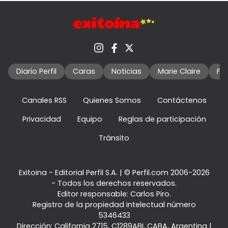
Diario Perfil
Caras
Noticias
Marie Claire
Fo
Canales RSS
Quienes Somos
Contáctenos
Privacidad
Equipo
Reglas de participación
Tránsito
Exitoina - Editorial Perfil S.A.
| © Perfil.com 2006-2026
- Todos los derechos reservados.
Editor responsable: Carlos Piro.
Registro de la propiedad intelectual número
5346433
Dirección:
California 2715
,
C1289ABI
,
CABA, Argentina
|