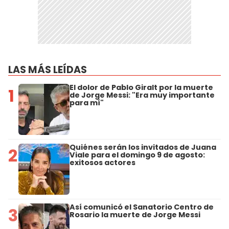
LAS MÁS LEÍDAS
El dolor de Pablo Giralt por la muerte
1
de Jorge Messi: "Era muy importante
para mí"
Quiénes serán los invitados de Juana
2
Viale para el domingo 9 de agosto:
exitosos actores
Así comunicó el Sanatorio Centro de
3
Rosario la muerte de Jorge Messi