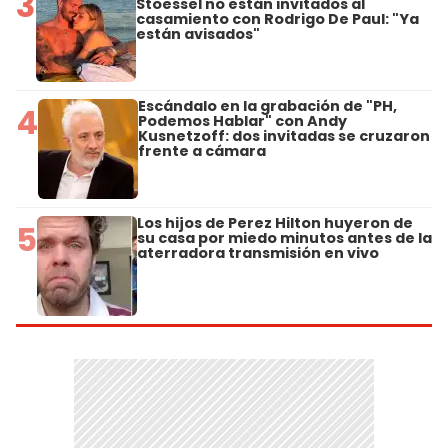
3
Stoessel no están invitados al
casamiento con Rodrigo De Paul: "Ya
están avisados"
Escándalo en la grabación de "PH,
4
Podemos Hablar" con Andy
Kusnetzoff: dos invitadas se cruzaron
frente a cámara
Los hijos de Perez Hilton huyeron de
5
su casa por miedo minutos antes de la
aterradora transmisión en vivo