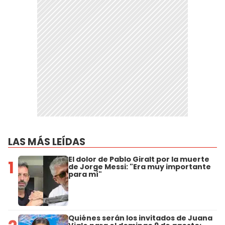
LAS MÁS LEÍDAS
El dolor de Pablo Giralt por la muerte
1
de Jorge Messi: "Era muy importante
para mí"
Quiénes serán los invitados de Juana