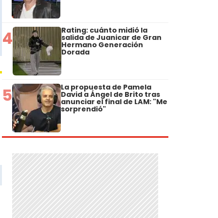
Rating: cuánto midió la
4
salida de Juanicar de Gran
Hermano Generación
Dorada
La propuesta de Pamela
5
David a Ángel de Brito tras
anunciar el final de LAM: "Me
sorprendió"