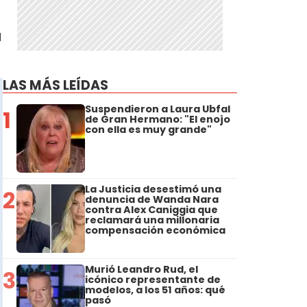
a
LAS MÁS LEÍDAS
Suspendieron a Laura Ubfal
1
de Gran Hermano: "El enojo
con ella es muy grande"
La Justicia desestimó una
2
denuncia de Wanda Nara
contra Alex Caniggia que
reclamará una millonaria
compensación económica
Murió Leandro Rud, el
3
icónico representante de
modelos, a los 51 años: qué
pasó