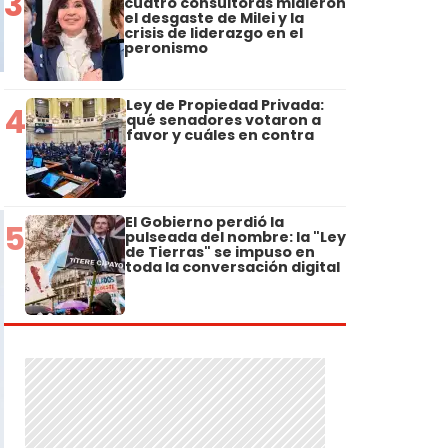
3
cuatro consultoras midieron
el desgaste de Milei y la
crisis de liderazgo en el
peronismo
Ley de Propiedad Privada:
4
qué senadores votaron a
favor y cuáles en contra
El Gobierno perdió la
5
pulseada del nombre: la "Ley
de Tierras" se impuso en
toda la conversación digital