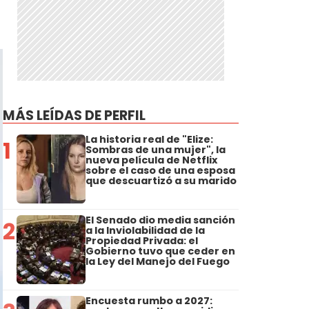
MÁS LEÍDAS DE PERFIL
La historia real de "Elize:
1
Sombras de una mujer", la
nueva película de Netflix
sobre el caso de una esposa
que descuartizó a su marido
El Senado dio media sanción
2
a la Inviolabilidad de la
Propiedad Privada: el
Gobierno tuvo que ceder en
la Ley del Manejo del Fuego
Encuesta rumbo a 2027: