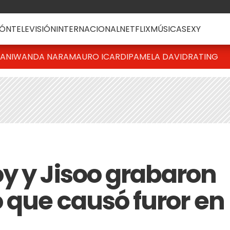
ÓN
TELEVISIÓN
INTERNACIONAL
NETFLIX
MÚSICA
SEXY
IANI
WANDA NARA
MAURO ICARDI
PAMELA DAVID
RATING
y y Jisoo grabaron
 que causó furor en