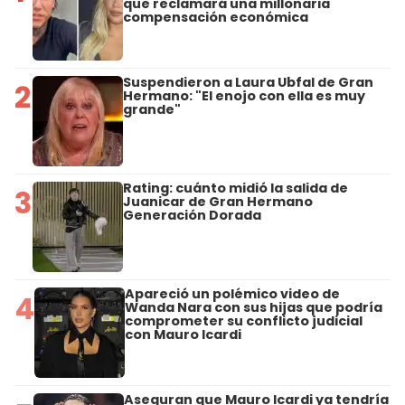
que reclamará una millonaria
compensación económica
Suspendieron a Laura Ubfal de Gran
2
Hermano: "El enojo con ella es muy
grande"
Rating: cuánto midió la salida de
3
Juanicar de Gran Hermano
Generación Dorada
Apareció un polémico video de
4
Wanda Nara con sus hijas que podría
comprometer su conflicto judicial
con Mauro Icardi
Aseguran que Mauro Icardi ya tendría