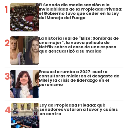
El Senado dio media sanción a la
1
Inviolabilidad de la Propiedad Privada:
el Gobierno tuvo que ceder en la Ley
del Manejo del Fuego
La historia real de "Elize: Sombras de
2
una mujer", la nueva película de
Netflix sobre el caso de una esposa
que descuartizó a su marido
Encuesta rumbo a 2027: cuatro
3
consultoras midieron el desgaste de
Milei y la crisis de liderazgo en el
peronismo
Ley de Propiedad Privada: qué
4
senadores votaron a favor y cuáles
en contra