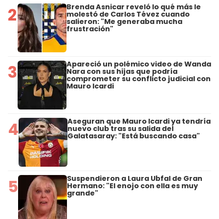
Brenda Asnicar reveló lo qué más le
2
molestó de Carlos Tévez cuando
salieron: "Me generaba mucha
frustración"
Apareció un polémico video de Wanda
3
Nara con sus hijas que podría
comprometer su conflicto judicial con
Mauro Icardi
Aseguran que Mauro Icardi ya tendría
4
nuevo club tras su salida del
Galatasaray: "Está buscando casa"
Suspendieron a Laura Ubfal de Gran
5
Hermano: "El enojo con ella es muy
grande"