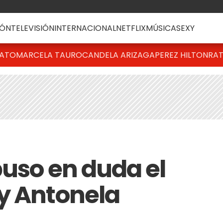
ÓN
TELEVISIÓN
INTERNACIONAL
NETFLIX
MÚSICA
SEXY
BATO
MARCELA TAURO
CANDELA ARIZAGA
PEREZ HILTON
RAT
puso en duda el
y Antonela