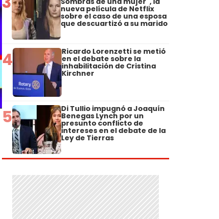
3
Sombras de una mujer", la
nueva película de Netflix
sobre el caso de una esposa
que descuartizó a su marido
Ricardo Lorenzetti se metió
4
en el debate sobre la
inhabilitación de Cristina
Kirchner
Di Tullio impugnó a Joaquín
5
Benegas Lynch por un
presunto conflicto de
intereses en el debate de la
Ley de Tierras