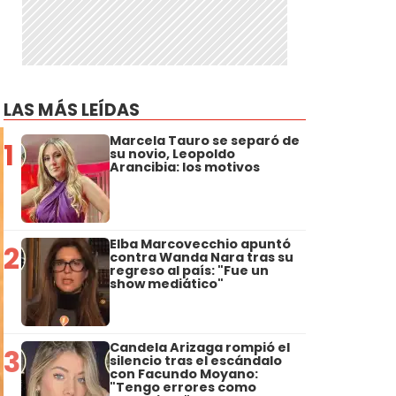
LAS MÁS LEÍDAS
Marcela Tauro se separó de
1
su novio, Leopoldo
Arancibia: los motivos
Elba Marcovecchio apuntó
2
contra Wanda Nara tras su
regreso al país: "Fue un
show mediático"
Candela Arizaga rompió el
3
silencio tras el escándalo
con Facundo Moyano:
"Tengo errores como