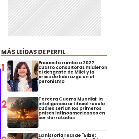
MÁS LEÍDAS DE PERFIL
Encuesta rumbo a 2027:
1
cuatro consultoras midieron
el desgaste de Milei y la
crisis de liderazgo en el
peronismo
Tercera Guerra Mundial: la
2
inteligencia artificial reveló
cuáles serían los primeros
países latinoamericanos en
ser derrotados
La historia real de "Elize: