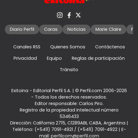
Diario Perfil
Caras
Noticias
Marie Claire
Fo
Canales RSS
Quienes Somos
Contáctenos
Privacidad
Equipo
Reglas de participación
Tránsito
Exitoina - Editorial Perfil S.A.
| © Perfil.com 2006-2026
- Todos los derechos reservados.
Editor responsable: Carlos Piro.
Registro de la propiedad intelectual número
5346433
Dirección:
California 2715
,
C1289ABI
,
CABA, Argentina
|
Teléfono:
(+5411) 7091-4921
/
(+5411) 7091-4922
| E-
mail:
perfilcom@perfil.com