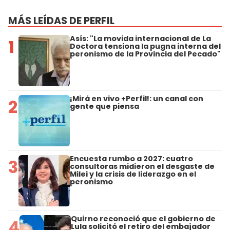
MÁS LEÍDAS DE PERFIL
Asís: "La movida internacional de La
1
Doctora tensiona la pugna interna del
peronismo de la Provincia del Pecado"
¡Mirá en vivo +Perfil!: un canal con
2
gente que piensa
Encuesta rumbo a 2027: cuatro
3
consultoras midieron el desgaste de
Milei y la crisis de liderazgo en el
peronismo
Quirno reconoció que el gobierno de
4
Lula solicitó el retiro del embajador