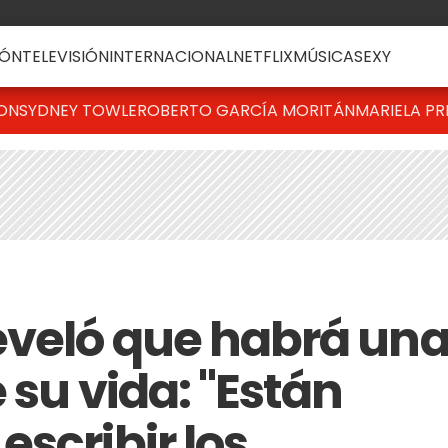
ÓN
TELEVISIÓN
INTERNACIONAL
NETFLIX
MÚSICA
SEXY
TON
SYDNEY TOWLE
ROBERTO GARCÍA MORITÁN
MARIELA PR
eveló que habrá un
 su vida: "Están
scribir los