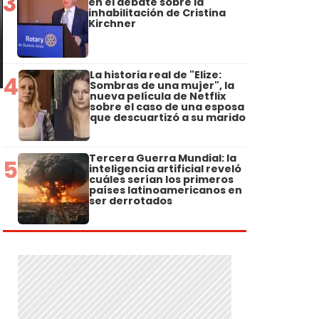
3
en el debate sobre la
inhabilitación de Cristina
Kirchner
La historia real de "Elize:
4
Sombras de una mujer", la
nueva película de Netflix
sobre el caso de una esposa
que descuartizó a su marido
Tercera Guerra Mundial: la
5
inteligencia artificial reveló
cuáles serían los primeros
países latinoamericanos en
ser derrotados