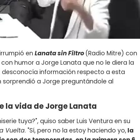
irrumpió en
Lanata sin Filtro
(Radio Mitre) con
ó con humor a Jorge Lanata que no le diera la
se desconocía información respecto a esta
 sorprendió a Jorge preguntándole al
e la vida de Jorge Lanata
erie tuya?", quiso saber Luis Ventura en su
a Vuelta
. "Sí, pero no la estoy haciendo yo,
la
pio son dos temporadas, en la primera son 6