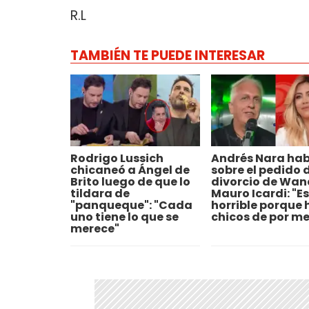
R.L
TAMBIÉN TE PUEDE INTERESAR
Rodrigo Lussich
Andrés Nara hab
chicaneó a Ángel de
sobre el pedido 
Brito luego de que lo
divorcio de Wan
tildara de
Mauro Icardi: "Es
"panqueque": "Cada
horrible porque 
uno tiene lo que se
chicos de por me
merece"