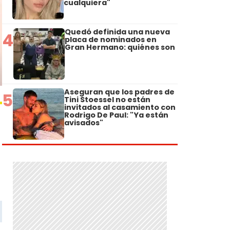
cualquiera"
Quedó definida una nueva
4
placa de nominados en
Gran Hermano: quiénes son
Aseguran que los padres de
5
Tini Stoessel no están
invitados al casamiento con
Rodrigo De Paul: "Ya están
avisados"