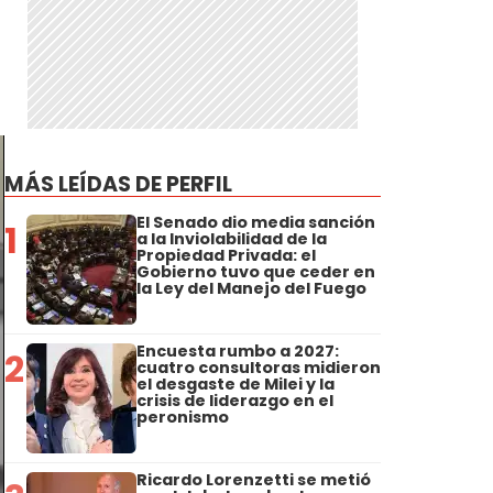
MÁS LEÍDAS DE PERFIL
El Senado dio media sanción
1
a la Inviolabilidad de la
Propiedad Privada: el
Gobierno tuvo que ceder en
la Ley del Manejo del Fuego
Encuesta rumbo a 2027:
2
cuatro consultoras midieron
el desgaste de Milei y la
crisis de liderazgo en el
peronismo
Ricardo Lorenzetti se metió