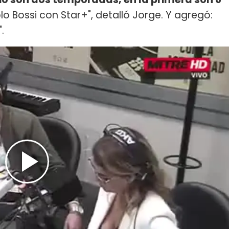
 Bossi con Star+", detalló Jorge. Y agregó:
".