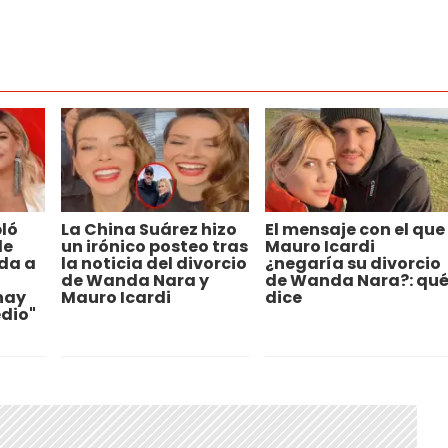
ló
La China Suárez hizo
El mensaje con el que
de
un irónico posteo tras
Mauro Icardi
da a
la noticia del divorcio
¿negaría su divorcio
de Wanda Nara y
de Wanda Nara?: qu
hay
Mauro Icardi
dice
dio"