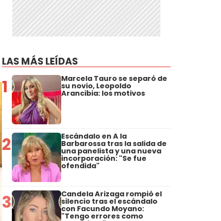
LAS MÁS LEÍDAS
Marcela Tauro se separó de
1
su novio, Leopoldo
Arancibia: los motivos
Escándalo en A la
2
Barbarossa tras la salida de
una panelista y una nueva
incorporación: "Se fue
ofendida"
Candela Arizaga rompió el
3
silencio tras el escándalo
con Facundo Moyano:
"Tengo errores como