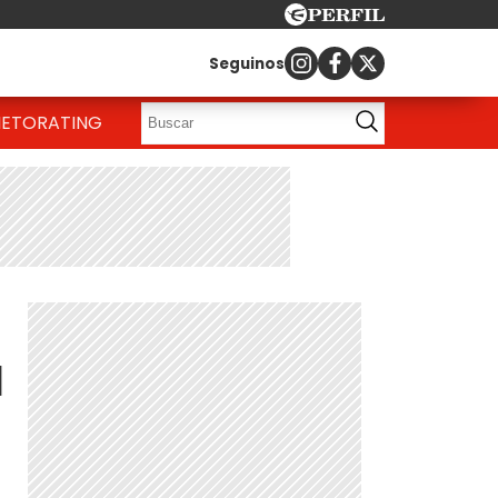
Seguinos
IETO
RATING
a