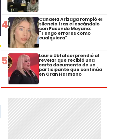
Candela Arizaga rompió el
4
silencio tras el escándalo
con Facundo Moyano:
"Tengo errores como
cualquiera"
Laura Ubfal sorprendió al
5
revelar que recibió una
carta documento de un
participante que continúa
en Gran Hermano