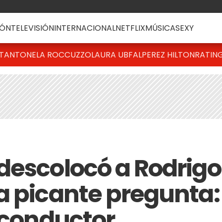
ÓN
TELEVISIÓN
INTERNACIONAL
NETFLIX
MÚSICA
SEXY
T
ANTONELA ROCCUZZO
LAURA UBFAL
PEREZ HILTON
RATIN
descolocó a Rodrigo
a picante pregunta:
l conductor