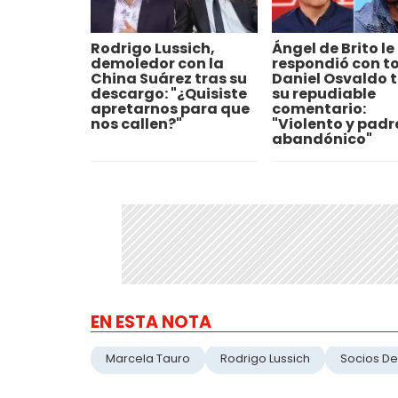
Rodrigo Lussich,
Ángel de Brito le
demoledor con la
respondió con t
China Suárez tras su
Daniel Osvaldo t
descargo: "¿Quisiste
su repudiable
apretarnos para que
comentario:
nos callen?"
"Violento y padr
abandónico"
EN ESTA NOTA
Marcela Tauro
Rodrigo Lussich
Socios De