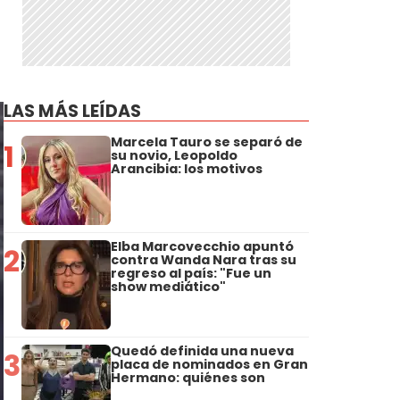
LAS MÁS LEÍDAS
Marcela Tauro se separó de
1
su novio, Leopoldo
Arancibia: los motivos
Elba Marcovecchio apuntó
2
contra Wanda Nara tras su
regreso al país: "Fue un
show mediático"
Quedó definida una nueva
3
placa de nominados en Gran
Hermano: quiénes son