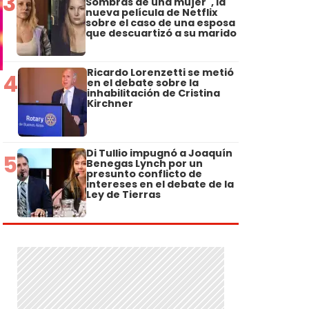
3
Sombras de una mujer", la
nueva película de Netflix
sobre el caso de una esposa
que descuartizó a su marido
Ricardo Lorenzetti se metió
4
en el debate sobre la
inhabilitación de Cristina
Kirchner
Di Tullio impugnó a Joaquín
5
Benegas Lynch por un
presunto conflicto de
intereses en el debate de la
Ley de Tierras