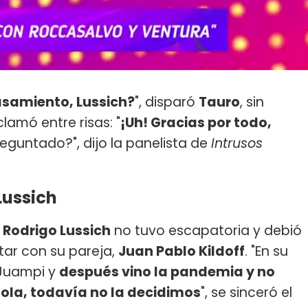
asamiento, Lussich?
", disparó
Tauro
, sin
lamó entre risas: "
¡Uh! Gracias por todo,
reguntado?", dijo la panelista de
Intrusos
Lussich
,
Rodrigo Lussich
no tuvo escapatoria y debió
tar con su pareja,
Juan Pablo Kildoff
. "En su
Juampi y
después vino la pandemia y no
ola, todavía no la decidimos
", se sinceró el