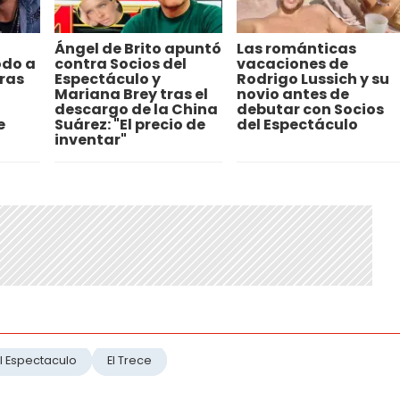
Ángel de Brito apuntó
Las románticas
odo a
contra Socios del
vacaciones de
ras
Espectáculo y
Rodrigo Lussich y su
Mariana Brey tras el
novio antes de
descargo de la China
debutar con Socios
e
Suárez: "El precio de
del Espectáculo
inventar"
l Espectaculo
El Trece