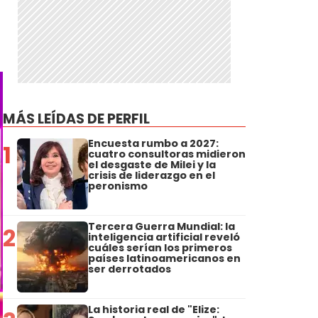
MÁS LEÍDAS DE PERFIL
Encuesta rumbo a 2027:
1
cuatro consultoras midieron
el desgaste de Milei y la
crisis de liderazgo en el
peronismo
Tercera Guerra Mundial: la
2
inteligencia artificial reveló
cuáles serían los primeros
países latinoamericanos en
ser derrotados
La historia real de "Elize: