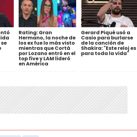
ontó
Rating: Gran
Gerard Piqué usó a
cida
Hermano, la noche de
Casio para burlarse
 se
los ex fue lo más visto
de la canción de
e
mientras que Cortá
Shakira: "Este reloj es
por Lozano entró en el
para toda la vida"
top five y LAM lideró
en América