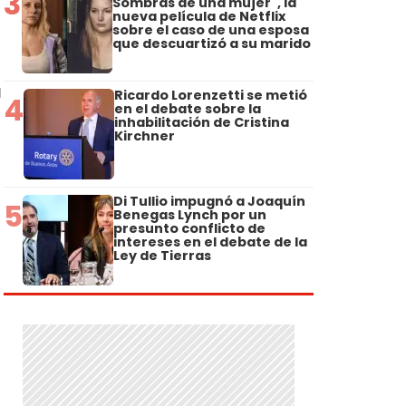
3
Sombras de una mujer", la
nueva película de Netflix
sobre el caso de una esposa
que descuartizó a su marido
a
Ricardo Lorenzetti se metió
4
en el debate sobre la
inhabilitación de Cristina
Kirchner
Di Tullio impugnó a Joaquín
5
Benegas Lynch por un
presunto conflicto de
intereses en el debate de la
Ley de Tierras