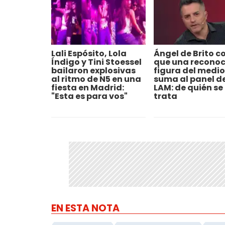
Lali Espósito, Lola
Ángel de Brito c
Índigo y Tini Stoessel
que una recono
bailaron explosivas
figura del medio
al ritmo de N5 en una
suma al panel d
fiesta en Madrid:
LAM: de quién se
"Esta es para vos"
trata
EN ESTA NOTA