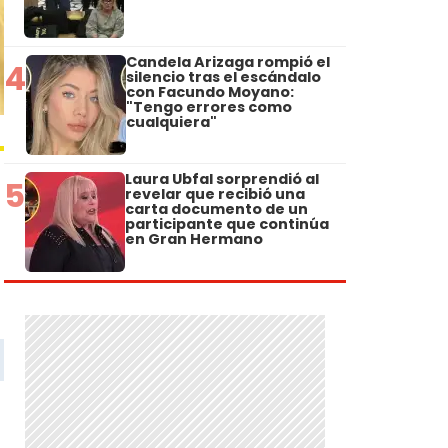
Candela Arizaga rompió el
4
silencio tras el escándalo
con Facundo Moyano:
"Tengo errores como
cualquiera"
Laura Ubfal sorprendió al
5
revelar que recibió una
carta documento de un
participante que continúa
en Gran Hermano