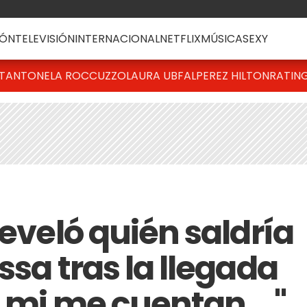
ÓN
TELEVISIÓN
INTERNACIONAL
NETFLIX
MÚSICA
SEXY
T
ANTONELA ROCCUZZO
LAURA UBFAL
PEREZ HILTON
RATIN
reveló quién saldría
ssa tras la llegada
A mi me cuentan …"