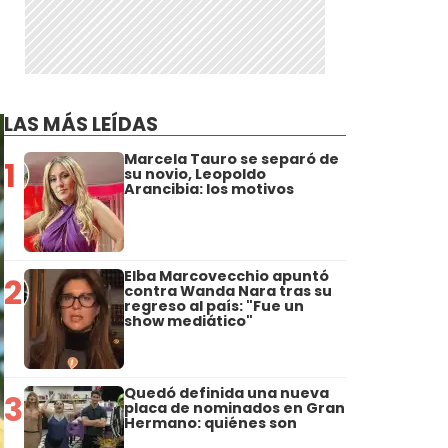
LAS MÁS LEÍDAS
Marcela Tauro se separó de
1
su novio, Leopoldo
Arancibia: los motivos
Elba Marcovecchio apuntó
2
contra Wanda Nara tras su
regreso al país: "Fue un
show mediático"
Quedó definida una nueva
3
placa de nominados en Gran
Hermano: quiénes son