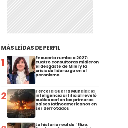
MÁS LEÍDAS DE PERFIL
Encuesta rumbo a 2027:
1
cuatro consultoras midieron
el desgaste de Milei y la
crisis de liderazgo en el
peronismo
Tercera Guerra Mundial: la
2
inteligencia artificial reveló
cuáles serían los primeros
países latinoamericanos en
ser derrotados
La historia real de "Elize: