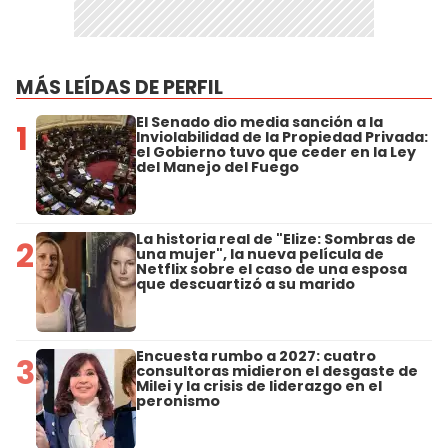
MÁS LEÍDAS DE PERFIL
El Senado dio media sanción a la
1
Inviolabilidad de la Propiedad Privada:
el Gobierno tuvo que ceder en la Ley
del Manejo del Fuego
La historia real de "Elize: Sombras de
2
una mujer", la nueva película de
Netflix sobre el caso de una esposa
que descuartizó a su marido
Encuesta rumbo a 2027: cuatro
3
consultoras midieron el desgaste de
Milei y la crisis de liderazgo en el
peronismo