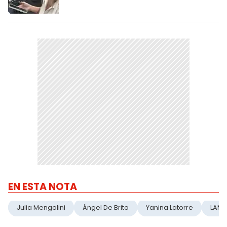
EN ESTA NOTA
Julia Mengolini
Ángel De Brito
Yanina Latorre
LAM