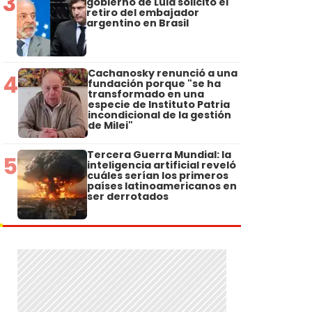
3
gobierno de Lula solicitó el
retiro del embajador
argentino en Brasil
Cachanosky renunció a una
4
fundación porque "se ha
transformado en una
especie de Instituto Patria
incondicional de la gestión
de Milei"
Tercera Guerra Mundial: la
5
inteligencia artificial reveló
cuáles serían los primeros
países latinoamericanos en
ser derrotados