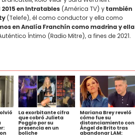
2015 en Intratables
(América TV) y
también
ity
(Telefe), él como conductor y ella como
os en Analía Franchín como madrina y ella
Auténtico Íntimo (Radio Mitre), a fines de 2021.
olvió
La exorbitante cifra
Mariana Brey reveló
que cobró Julieta
cómo fue su
u
Poggio por su
distanciamiento con
r:
presencia en un
Ángel de Brito tras
ron
boliche
abandonar LAM: