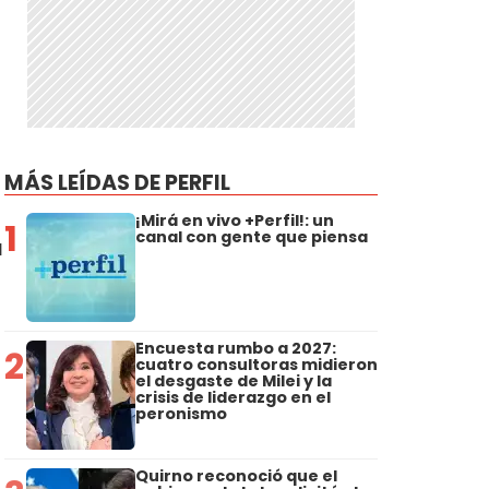
MÁS LEÍDAS DE PERFIL
¡Mirá en vivo +Perfil!: un
1
canal con gente que piensa
a
Encuesta rumbo a 2027:
2
cuatro consultoras midieron
el desgaste de Milei y la
crisis de liderazgo en el
peronismo
Quirno reconoció que el