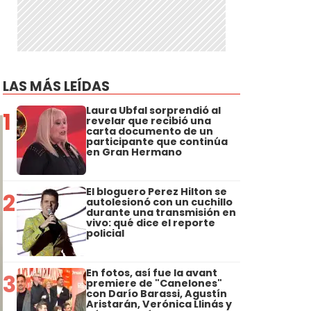
LAS MÁS LEÍDAS
Laura Ubfal sorprendió al
1
revelar que recibió una
carta documento de un
participante que continúa
en Gran Hermano
El bloguero Perez Hilton se
2
autolesionó con un cuchillo
durante una transmisión en
vivo: qué dice el reporte
policial
En fotos, así fue la avant
3
premiere de "Canelones"
con Darío Barassi, Agustín
Aristarán, Verónica Llinás y