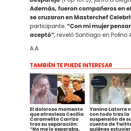
Además, fueron compañeros en el 
se cruzaron en Masterchef Celebr
participante.
“Con mi mujer pensam
aceptó”
, reveló Santiago en Polino 
A.A
TAMBIÉN TE PUEDE INTERESAR
El doloroso momento
Yanina Latorre v
que atraviesa Cecilia
con todo tras la
Caramelito Carrizo
suspensión de s
tras su separación:
cuenta de Twitte
“No me lo esperaba,
quiénes estuvie