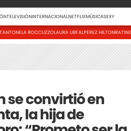
ÓN
TELEVISIÓN
INTERNACIONAL
NETFLIX
MÚSICA
SEXY
T
ANTONELA ROCCUZZO
LAURA UBFAL
PEREZ HILTON
RATIN
 se convirtió en
a, la hija de
ro: “Prometo ser la