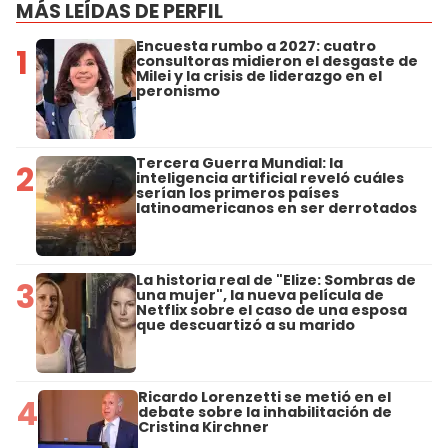
MÁS LEÍDAS DE PERFIL
Encuesta rumbo a 2027: cuatro
1
consultoras midieron el desgaste de
Milei y la crisis de liderazgo en el
peronismo
Tercera Guerra Mundial: la
2
inteligencia artificial reveló cuáles
serían los primeros países
latinoamericanos en ser derrotados
La historia real de "Elize: Sombras de
3
una mujer", la nueva película de
Netflix sobre el caso de una esposa
que descuartizó a su marido
Ricardo Lorenzetti se metió en el
4
debate sobre la inhabilitación de
Cristina Kirchner