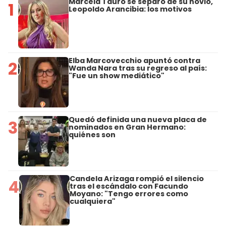
Marcela Tauro se separó de su novio,
1
Leopoldo Arancibia: los motivos
Elba Marcovecchio apuntó contra
2
Wanda Nara tras su regreso al país:
"Fue un show mediático"
Quedó definida una nueva placa de
3
nominados en Gran Hermano:
quiénes son
Candela Arizaga rompió el silencio
4
tras el escándalo con Facundo
Moyano: "Tengo errores como
cualquiera"