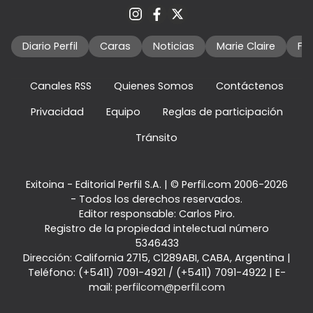
Diario Perfil
Caras
Noticias
Marie Claire
Fo
Canales RSS
Quienes Somos
Contáctenos
Privacidad
Equipo
Reglas de participación
Tránsito
Exitoina - Editorial Perfil S.A.
| © Perfil.com 2006-2026
- Todos los derechos reservados.
Editor responsable: Carlos Piro.
Registro de la propiedad intelectual número
5346433
Dirección:
California 2715
,
C1289ABI
,
CABA, Argentina
|
Teléfono:
(+5411) 7091-4921
/
(+5411) 7091-4922
| E-
mail:
perfilcom@perfil.com