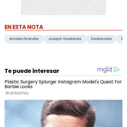
EN ESTA NOTA
Amalia Granata
Joseph Goebbels
Destacada
Es