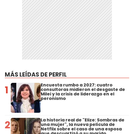
MÁS LEÍDAS DE PERFIL
Encuesta rumbo a 2027: cuatro
1
consultoras midieron el desgaste de
Milei y la crisis de liderazgo en el
peronismo
La historia real de "Elize: Sombras de
2
una mujer", la nueva película de
Netflix sobre el caso de una esposa
que descuartizó a su marido