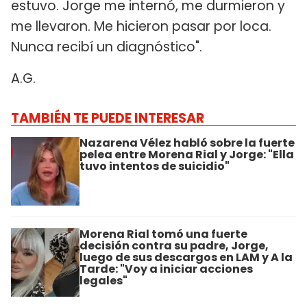
estuvo. Jorge me internó, me durmieron y
me llevaron. Me hicieron pasar por loca.
Nunca recibí un diagnóstico".
A.G.
TAMBIÉN TE PUEDE INTERESAR
Nazarena Vélez habló sobre la fuerte
pelea entre Morena Rial y Jorge: "Ella
tuvo intentos de suicidio"
Morena Rial tomó una fuerte
decisión contra su padre, Jorge,
luego de sus descargos en LAM y A la
Tarde: "Voy a iniciar acciones
legales"