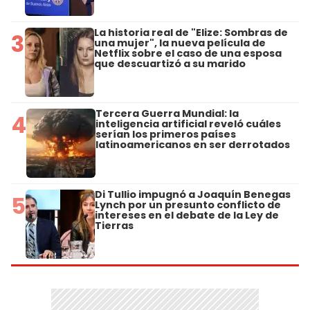
La historia real de "Elize: Sombras de
3
una mujer", la nueva película de
Netflix sobre el caso de una esposa
que descuartizó a su marido
Tercera Guerra Mundial: la
4
inteligencia artificial reveló cuáles
serían los primeros países
latinoamericanos en ser derrotados
Di Tullio impugnó a Joaquín Benegas
5
Lynch por un presunto conflicto de
intereses en el debate de la Ley de
Tierras