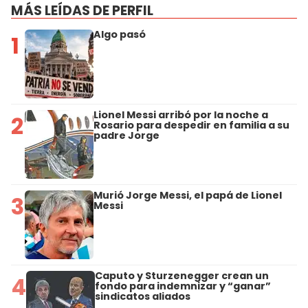
MÁS LEÍDAS DE PERFIL
Algo pasó
1
Lionel Messi arribó por la noche a
2
Rosario para despedir en familia a su
padre Jorge
Murió Jorge Messi, el papá de Lionel
3
Messi
Caputo y Sturzenegger crean un
4
fondo para indemnizar y “ganar”
sindicatos aliados