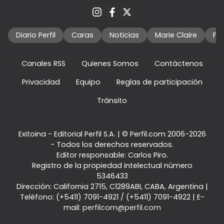
Diario Perfil
Caras
Noticias
Marie Claire
Fo
Canales RSS
Quienes Somos
Contáctenos
Privacidad
Equipo
Reglas de participación
Tránsito
Exitoina - Editorial Perfil S.A.
| © Perfil.com 2006-2026
- Todos los derechos reservados.
Editor responsable: Carlos Piro.
Registro de la propiedad intelectual número
5346433
Dirección:
California 2715
,
C1289ABI
,
CABA, Argentina
|
Teléfono:
(+5411) 7091-4921
/
(+5411) 7091-4922
| E-
mail:
perfilcom@perfil.com