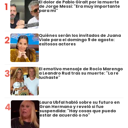
El dolor de Pablo Giralt por la muerte
1
de Jorge Messi: "Era muy importante
para mí"
Quiénes serán los invitados de Juana
2
Viale para el domingo 9 de agosto:
exitosos actores
El emotivo mensaje de Rocío Marengo
3
a Leandro Rud tras su muerte: "La re
luchaste"
Laura Ubfal habló sobre su futuro en
4
Gran Hermano y reveló si fue
suspendida: "Hay cosas que puedo
estar de acuerdo o no"