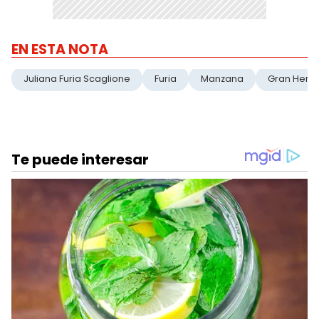
EN ESTA NOTA
Juliana Furia Scaglione
Furia
Manzana
Gran Her