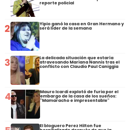
reporte policial
Yipio ganó la casa en Gran Hermano y
2
será líder de la semana
La delicada situación que estaría
3
atravesando Mariana Nannis tras el
conflicto con Claudio Paul Caniggia
Mauro Icardi explotó de furia por el
4
embargo de la casa de los sueños:
"Mamaracho e impresentable"
El bloguero Perez Hilton fue
hospitalizado después de que la