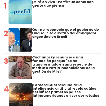
¡Mirá en vivo +Perfil!: un canal con
1
gente que piensa
Quirno reconoció que el gobierno de
2
Lula solicitó el retiro del embajador
argentino en Brasil
Cachanosky renunció a una
3
fundación porque "se ha
transformado en una especie de
Instituto Patria incondicional de la
gestión de Milei"
Tercera Guerra Mundial: la
4
inteligencia artificial reveló cuáles
serían los primeros países
latinoamericanos en ser derrotados