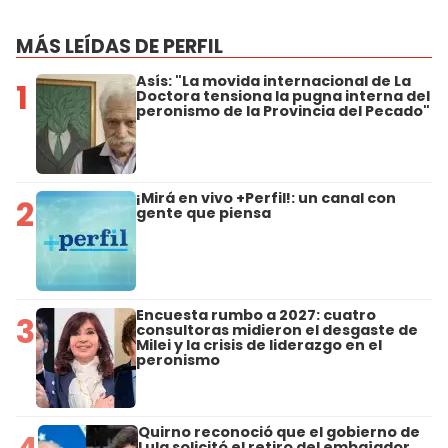
MÁS LEÍDAS DE PERFIL
Asís: "La movida internacional de La
1
Doctora tensiona la pugna interna del
peronismo de la Provincia del Pecado"
¡Mirá en vivo +Perfil!: un canal con
2
gente que piensa
Encuesta rumbo a 2027: cuatro
3
consultoras midieron el desgaste de
Milei y la crisis de liderazgo en el
peronismo
Quirno reconoció que el gobierno de
Lula solicitó el retiro del embajador