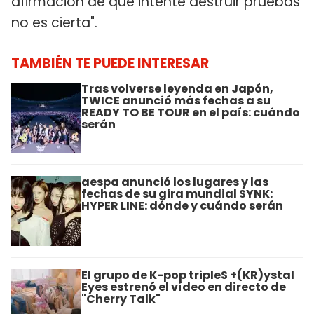
afirmación de que intenté destruir pruebas
no es cierta".
TAMBIÉN TE PUEDE INTERESAR
Tras volverse leyenda en Japón,
TWICE anunció más fechas a su
READY TO BE TOUR en el país: cuándo
serán
aespa anunció los lugares y las
fechas de su gira mundial SYNK:
HYPER LINE: dónde y cuándo serán
El grupo de K-pop tripleS +(KR)ystal
Eyes estrenó el vídeo en directo de
"Cherry Talk"