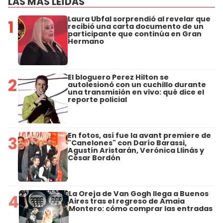
LAS MÁS LEÍDAS
Laura Ubfal sorprendió al revelar que
1
recibió una carta documento de un
participante que continúa en Gran
Hermano
El bloguero Perez Hilton se
2
autolesionó con un cuchillo durante
una transmisión en vivo: qué dice el
reporte policial
En fotos, así fue la avant premiere de
3
"Canelones" con Darío Barassi,
Agustín Aristarán, Verónica Llinás y
César Bordón
La Oreja de Van Gogh llega a Buenos
4
Aires tras el regreso de Amaia
Montero: cómo comprar las entradas