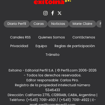
Diario Perfil
Caras
Noticias
Marie Claire
Fo
Canales RSS
Quienes Somos
Contáctenos
Privacidad
Equipo
Reglas de participación
Tránsito
Exitoina - Editorial Perfil S.A.
| © Perfil.com 2006-2026
- Todos los derechos reservados.
Editor responsable: Carlos Piro.
Registro de la propiedad intelectual número
5346433
Dirección:
California 2715
,
C1289ABI
,
CABA, Argentina
|
Teléfono:
(+5411) 7091-4921
/
(+5411) 7091-4922
| E-
mail:
perfilcom@perfil.com