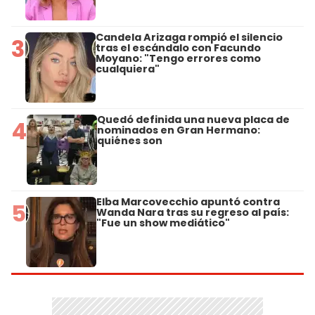
Candela Arizaga rompió el silencio
3
tras el escándalo con Facundo
Moyano: "Tengo errores como
cualquiera"
Quedó definida una nueva placa de
4
nominados en Gran Hermano:
quiénes son
Elba Marcovecchio apuntó contra
5
Wanda Nara tras su regreso al país:
"Fue un show mediático"