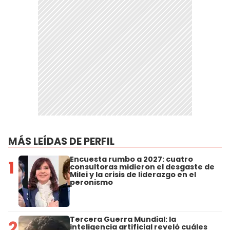
MÁS LEÍDAS DE PERFIL
Encuesta rumbo a 2027: cuatro
1
consultoras midieron el desgaste de
Milei y la crisis de liderazgo en el
peronismo
Tercera Guerra Mundial: la
2
inteligencia artificial reveló cuáles