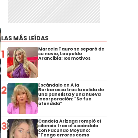
LAS MÁS LEÍDAS
Marcela Tauro se separó de
1
su novio, Leopoldo
Arancibia: los motivos
Escándalo en A la
2
Barbarossa tras la salida de
una panelista y una nueva
incorporación: "Se fue
ofendida"
Candela Arizaga rompió el
3
silencio tras el escándalo
con Facundo Moyano:
"Tengo errores como