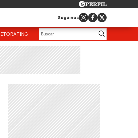
Seguinos
IETO
RATING