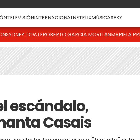
ÓN
TELEVISIÓN
INTERNACIONAL
NETFLIX
MÚSICA
SEXY
TON
SYDNEY TOWLE
ROBERTO GARCÍA MORITÁN
MARIELA PR
el escándalo,
manta Casais