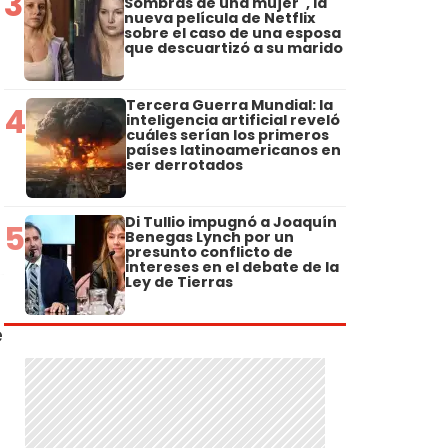
3
Sombras de una mujer", la
nueva película de Netflix
sobre el caso de una esposa
que descuartizó a su marido
Tercera Guerra Mundial: la
4
inteligencia artificial reveló
cuáles serían los primeros
países latinoamericanos en
ser derrotados
Di Tullio impugnó a Joaquín
5
Benegas Lynch por un
presunto conflicto de
intereses en el debate de la
Ley de Tierras
e