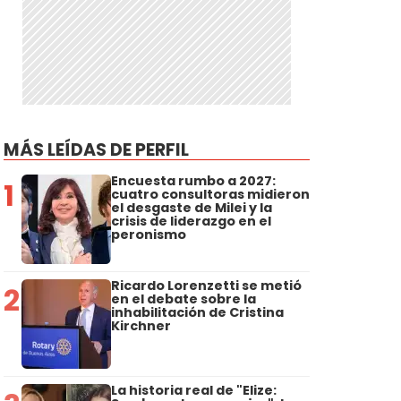
MÁS LEÍDAS DE PERFIL
Encuesta rumbo a 2027:
1
cuatro consultoras midieron
el desgaste de Milei y la
crisis de liderazgo en el
peronismo
Ricardo Lorenzetti se metió
2
en el debate sobre la
inhabilitación de Cristina
Kirchner
La historia real de "Elize: