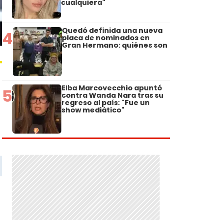
cualquiera"
Quedó definida una nueva
4
placa de nominados en
Gran Hermano: quiénes son
Elba Marcovecchio apuntó
5
contra Wanda Nara tras su
regreso al país: "Fue un
show mediático"