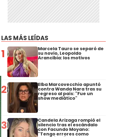
LAS MÁS LEÍDAS
Marcela Tauro se separó de
1
su novio, Leopoldo
Arancibia: los motivos
Elba Marcovecchio apuntó
2
contra Wanda Nara tras su
regreso al país: "Fue un
show mediático"
Candela Arizaga rompió el
3
silencio tras el escándalo
con Facundo Moyano:
"Tengo errores como