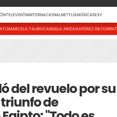
ÓN
TELEVISIÓN
INTERNACIONAL
NETFLIX
MÚSICA
SEXY
BATO
MARCELA TAURO
CANDELA ARIZAGA
PEREZ HILTON
RAT
ló del revuelo por su
 triunfo de
Egipto: "Todo es