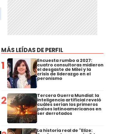
MÁS LEÍDAS DE PERFIL
Encuesta rumbo a 2027:
1
cuatro consultoras midieron
el desgaste de Milei y la
crisis de liderazgo en el
peronismo
Tercera Guerra Mundial: la
2
inteligencia artificial reveló
cuáles serían los primeros
países latinoamericanos en
ser derrotados
La historia real de "Elize: