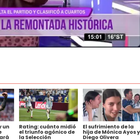
y un
Rating: cuánto midió
El sufrimiento de la
e
el triunfo agónico de
hija de Mónica Ayos y
ará
la Selección
Diego Olivera