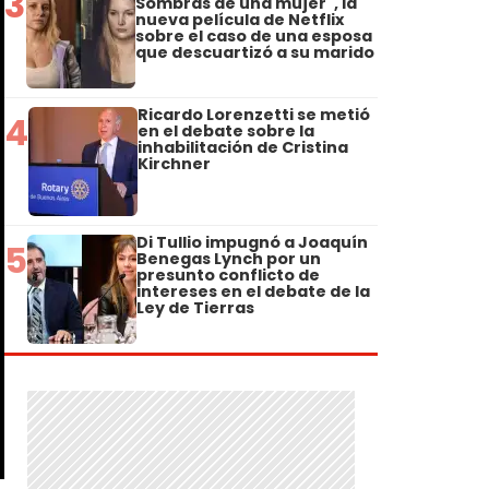
3
Sombras de una mujer", la
nueva película de Netflix
sobre el caso de una esposa
que descuartizó a su marido
Ricardo Lorenzetti se metió
4
en el debate sobre la
inhabilitación de Cristina
Kirchner
Di Tullio impugnó a Joaquín
5
Benegas Lynch por un
presunto conflicto de
intereses en el debate de la
Ley de Tierras