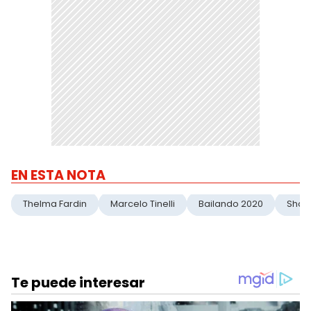
EN ESTA NOTA
Thelma Fardin
Marcelo Tinelli
Bailando 2020
Show