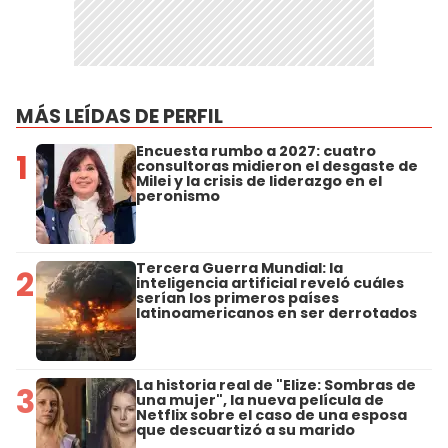
MÁS LEÍDAS DE PERFIL
Encuesta rumbo a 2027: cuatro
1
consultoras midieron el desgaste de
Milei y la crisis de liderazgo en el
peronismo
Tercera Guerra Mundial: la
2
inteligencia artificial reveló cuáles
serían los primeros países
latinoamericanos en ser derrotados
La historia real de "Elize: Sombras de
3
una mujer", la nueva película de
Netflix sobre el caso de una esposa
que descuartizó a su marido