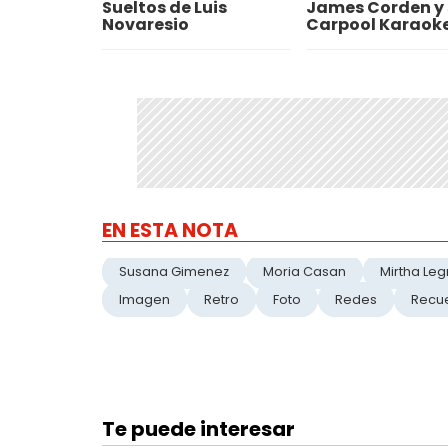
Sueltos de Luis
James Corden y 
Novaresio
Carpool Karaok
EN ESTA NOTA
Susana Gimenez
Moria Casan
Mirtha Le
Imagen
Retro
Foto
Redes
Recu