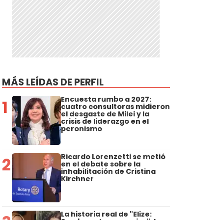
MÁS LEÍDAS DE PERFIL
Encuesta rumbo a 2027:
1
cuatro consultoras midieron
el desgaste de Milei y la
crisis de liderazgo en el
peronismo
Ricardo Lorenzetti se metió
2
en el debate sobre la
inhabilitación de Cristina
Kirchner
La historia real de "Elize: