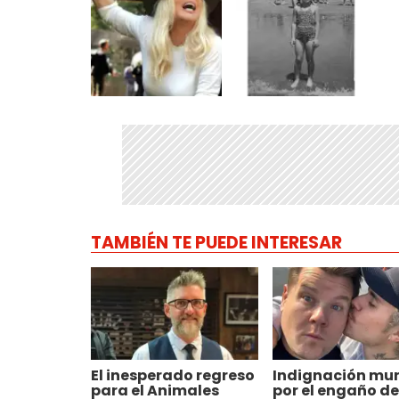
TAMBIÉN TE PUEDE INTERESAR
El inesperado regreso
Indignación mu
para el Animales
por el engaño de