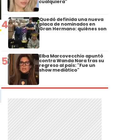
cualquiera"
Quedó definida una nueva
4
placa de nominados en
Gran Hermano: quiénes son
Elba Marcovecchio apuntó
5
contra Wanda Nara tras su
regreso al país: "Fue un
show mediático"