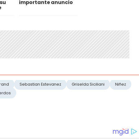
su
importante anuncio
e
grand
Sebastian Estevanez
Griselda Siciliani
Niñez
erdos