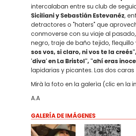
intercalaban entre su club de segu
Siciliani y Sebastián Estevanéz
, e
detractores o "haters" que aprovech
conmoverse con su viaje al pasado, e
negro, traje de baño tejido, flequill
sos vos, si claro, ni vos te la creés
'diva' en La Bristol", "ahí eras inoc
lapidarias y picantes. Las dos cara
Mirà la foto en la galerìa (clic en la
A.A
GALERÍA DE IMÁGENES