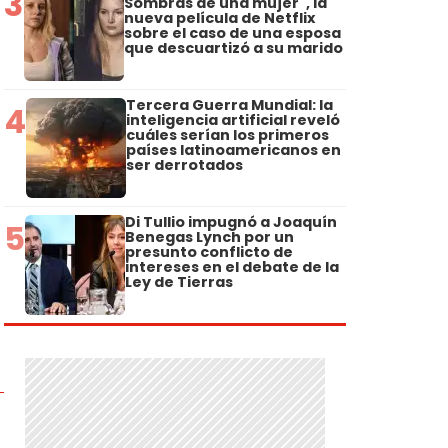
3
Sombras de una mujer", la
nueva película de Netflix
sobre el caso de una esposa
que descuartizó a su marido
Tercera Guerra Mundial: la
4
inteligencia artificial reveló
cuáles serían los primeros
países latinoamericanos en
ser derrotados
Di Tullio impugnó a Joaquín
5
Benegas Lynch por un
presunto conflicto de
intereses en el debate de la
Ley de Tierras