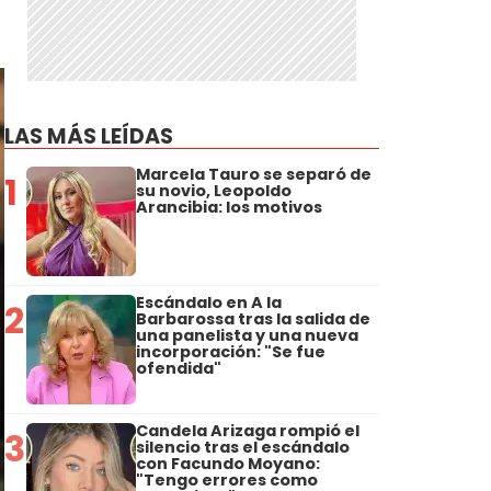
LAS MÁS LEÍDAS
Marcela Tauro se separó de
1
su novio, Leopoldo
Arancibia: los motivos
Escándalo en A la
2
Barbarossa tras la salida de
una panelista y una nueva
incorporación: "Se fue
ofendida"
Candela Arizaga rompió el
3
silencio tras el escándalo
con Facundo Moyano:
"Tengo errores como