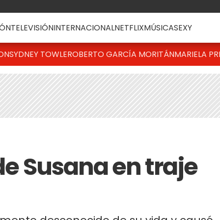
ÓN
TELEVISIÓN
INTERNACIONAL
NETFLIX
MÚSICA
SEXY
TON
SYDNEY TOWLE
ROBERTO GARCÍA MORITÁN
MARIELA PR
 de Susana en traje