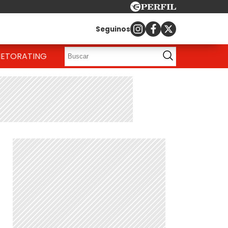
Seguinos
IETO
RATING