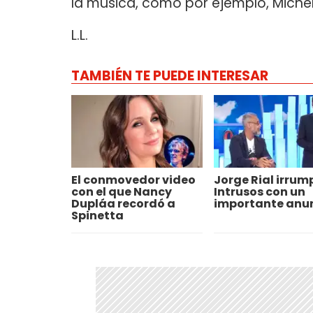
la música, como por ejemplo, Mich
L.L.
TAMBIÉN TE PUEDE INTERESAR
El conmovedor video
Jorge Rial irrum
con el que Nancy
Intrusos con un
Dupláa recordó a
importante anu
Spinetta