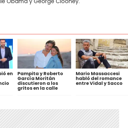
elle Obama y George Clooney.
pió en
Pampita y Roberto
Mario Massaccesi
García Moritán
habló del romance
ncio
discutieron a los
entre Vidal y Sacco
gritos en la calle