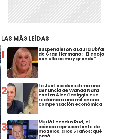
LAS MÁS LEÍDAS
Suspendieron a Laura Ubfal
1
de Gran Hermano: "El enojo
con ella es muy grande"
La Justicia desestimó una
2
denuncia de Wanda Nara
contra Alex Caniggia que
reclamará una millonaria
compensación económica
Murió Leandro Rud, el
3
icónico representante de
modelos, a los 51 años: qué
pasó