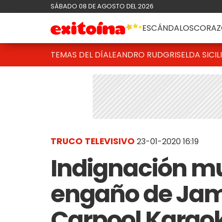
SÁBADO 08 DE AGOSTO DEL 2026
ESCÁNDALOS
CORAZ
TEMAS DEL DÍA
LEANDRO RUD
GRISELDA SICIL
TRUCO TELEVISIVO
23-01-2020 16:19
Indignación mu
engaño de Jam
Carpool Karao