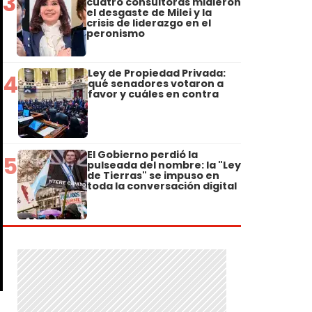
3
cuatro consultoras midieron
el desgaste de Milei y la
crisis de liderazgo en el
peronismo
Ley de Propiedad Privada:
4
qué senadores votaron a
favor y cuáles en contra
El Gobierno perdió la
5
pulseada del nombre: la "Ley
de Tierras" se impuso en
toda la conversación digital