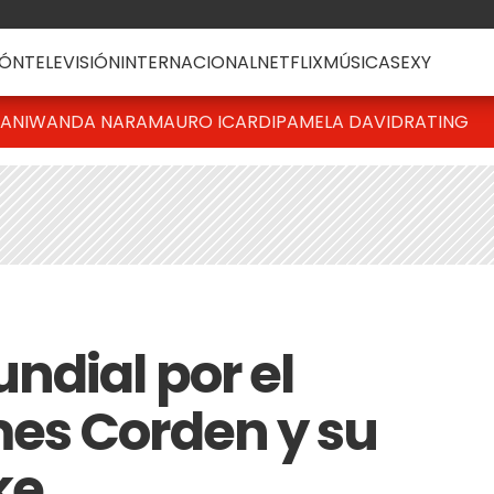
ÓN
TELEVISIÓN
INTERNACIONAL
NETFLIX
MÚSICA
SEXY
IANI
WANDA NARA
MAURO ICARDI
PAMELA DAVID
RATING
ndial por el
es Corden y su
ke