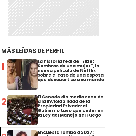
MÁS LEÍDAS DE PERFIL
La historia real de "Elize:
1
Sombras de una mujer", la
nueva película de Netflix
sobre el caso de una esposa
que descuartizó a su marido
El Senado dio media sanción
2
a la Inviolabilidad de la
Propiedad Privada: el
Gobierno tuvo que ceder en
la Ley del Manejo del Fuego
Encuesta rumbo a 2027: