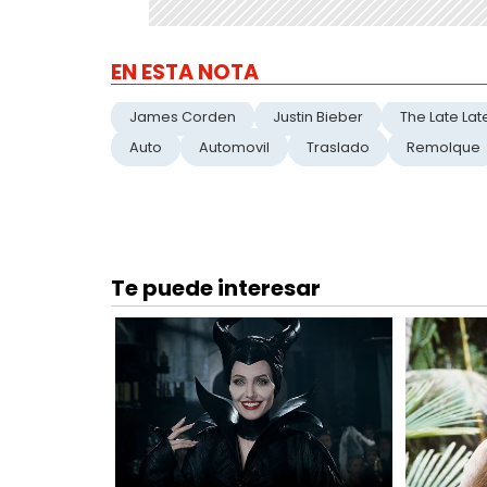
EN ESTA NOTA
James Corden
Justin Bieber
The Late La
Auto
Automovil
Traslado
Remolque