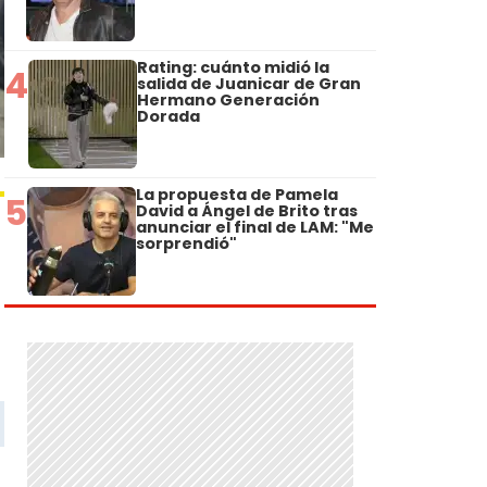
Rating: cuánto midió la
4
salida de Juanicar de Gran
Hermano Generación
Dorada
La propuesta de Pamela
5
David a Ángel de Brito tras
anunciar el final de LAM: "Me
sorprendió"