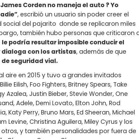
 James Corden no maneja el auto ? Yo
nadie”
, escribió un usuario sin poder creer el
d social del pajarito donde se replicaron miles
bargo, también hubo personas que criticaron 
e
le podría resultar imposible conducir el
 dialoga con los artistas
, además de que
 de seguridad vial.
al aire en 2015 y tuvo a grandes invitados
illie Eilish, Foo Fighters, Britney Spears, Take
gy Azalea, Justin Bieber, Stevie Wonder, One
isand, Adele, Demi Lovato, Elton John, Rod
ia, Katy Perry, Bruno Mars, Ed Sheeran, Michael
Levine, Christina Aguilera, Miley Cyrus y los
 otros, y también personalidades por fuera de