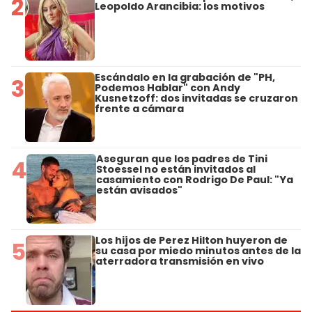
2
Leopoldo Arancibia: los motivos
Escándalo en la grabación de "PH,
3
Podemos Hablar" con Andy
Kusnetzoff: dos invitadas se cruzaron
frente a cámara
Aseguran que los padres de Tini
4
Stoessel no están invitados al
casamiento con Rodrigo De Paul: "Ya
están avisados"
Los hijos de Perez Hilton huyeron de
5
su casa por miedo minutos antes de la
aterradora transmisión en vivo