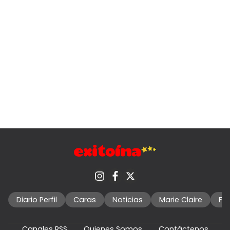
Diario Perfil
Caras
Noticias
Marie Claire
Fo
Canales RSS
Quienes Somos
Contáctenos