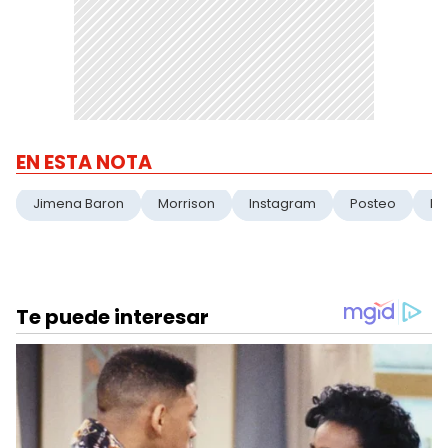
EN ESTA NOTA
Jimena Baron
Morrison
Instagram
Posteo
Hi