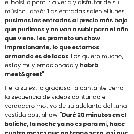
el bolsillo para ir a verla y disfrutar de su
música, lanzó: "Las entradas salen el lunes,
pusimos las entradas al precio más bajo
que pudimos y no van a subir para el año
que viene.
L
es prometo un show
impresionante, lo que estamos
armando es de locos
. Los quiero mucho,
estoy muy emocionada y
habrá
meet&greet
".
Fiel a su estilo gracioso, la cantante cerró
la secuencia de videos contando el
verdadero motivo de su adelanto del Luna
vestida post show: "
Duré 20 minutos en el
boliche, la noche ya no es para mi, hace
cuatro meses que no tengo sexo, asi que