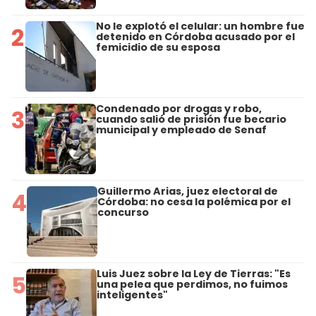
No le explotó el celular: un hombre fue
2
detenido en Córdoba acusado por el
femicidio de su esposa
Condenado por drogas y robo,
3
cuando salió de prisión fue becario
municipal y empleado de Senaf
Guillermo Arias, juez electoral de
4
Córdoba: no cesa la polémica por el
concurso
Luis Juez sobre la Ley de Tierras: "Es
5
una pelea que perdimos, no fuimos
inteligentes"