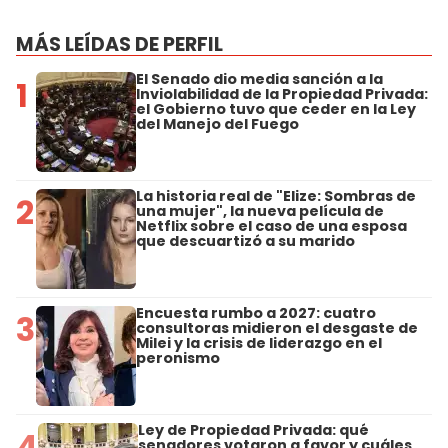
MÁS LEÍDAS DE PERFIL
El Senado dio media sanción a la
1
Inviolabilidad de la Propiedad Privada:
el Gobierno tuvo que ceder en la Ley
del Manejo del Fuego
La historia real de "Elize: Sombras de
2
una mujer", la nueva película de
Netflix sobre el caso de una esposa
que descuartizó a su marido
Encuesta rumbo a 2027: cuatro
3
consultoras midieron el desgaste de
Milei y la crisis de liderazgo en el
peronismo
Ley de Propiedad Privada: qué
4
senadores votaron a favor y cuáles