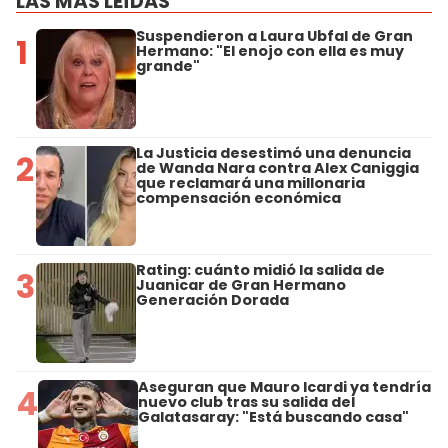
LAS MÁS LEÍDAS
Suspendieron a Laura Ubfal de Gran
1
Hermano: "El enojo con ella es muy
grande"
La Justicia desestimó una denuncia
2
de Wanda Nara contra Alex Caniggia
que reclamará una millonaria
compensación económica
Rating: cuánto midió la salida de
3
Juanicar de Gran Hermano
Generación Dorada
Aseguran que Mauro Icardi ya tendría
4
nuevo club tras su salida del
Galatasaray: "Está buscando casa"