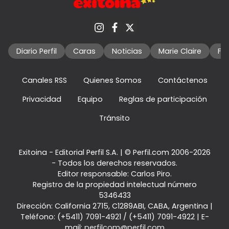
Diario Perfil
Caras
Noticias
Marie Claire
Fo
Canales RSS
Quienes Somos
Contáctenos
Privacidad
Equipo
Reglas de participación
Tránsito
Exitoina - Editorial Perfil S.A.
| © Perfil.com 2006-2026
- Todos los derechos reservados.
Editor responsable: Carlos Piro.
Registro de la propiedad intelectual número
5346433
Dirección:
California 2715
,
C1289ABI
,
CABA, Argentina
|
Teléfono:
(+5411) 7091-4921
/
(+5411) 7091-4922
| E-
mail:
perfilcom@perfil.com