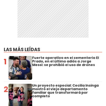
LAS MÁS LEÍDAS
Fuerte operativo en el cementerio El
1
Prado, en el último adiós a Jorge
Messi: se prohibió el uso de drones
Un proyecto especial: Cecilia Insinga
2
mostró el viejo departamento
familiar que transformará por
completo