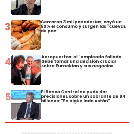
Cerraron 3 mil panaderías, cayó un
3
60% el consumo y surgen las "cuevas
de pan"
Aeropuertos: el "empleado fallado"
4
debe tomar una decisión crucial
sobre Eurnekian y sus negocios
El Banco Central no pudo dar
5
precisiones sobre un sobrante de $4
billones: "En algún lado están"