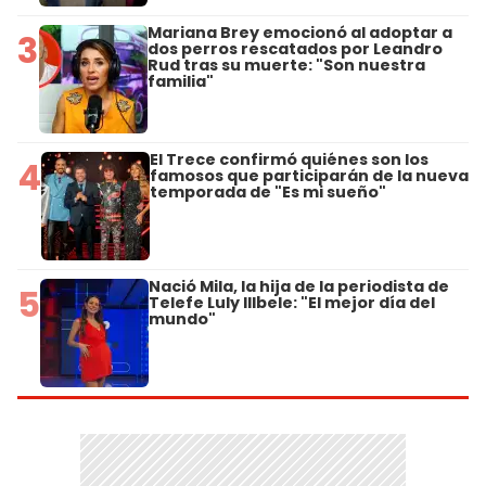
Mariana Brey emocionó al adoptar a
3
dos perros rescatados por Leandro
Rud tras su muerte: "Son nuestra
familia"
El Trece confirmó quiénes son los
4
famosos que participarán de la nueva
temporada de "Es mi sueño"
Nació Mila, la hija de la periodista de
5
Telefe Luly Illbele: "El mejor día del
mundo"