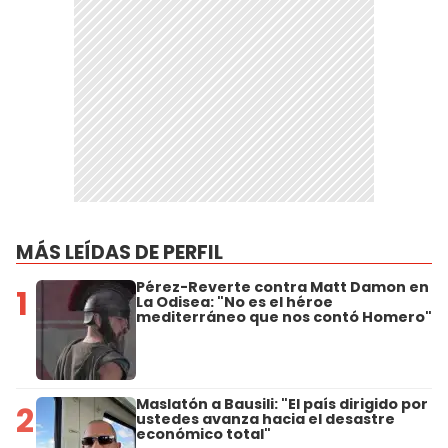
MÁS LEÍDAS DE PERFIL
Pérez-Reverte contra Matt Damon en
1
La Odisea: "No es el héroe
mediterráneo que nos contó Homero"
Maslatón a Bausili: "El país dirigido por
2
ustedes avanza hacia el desastre
económico total"